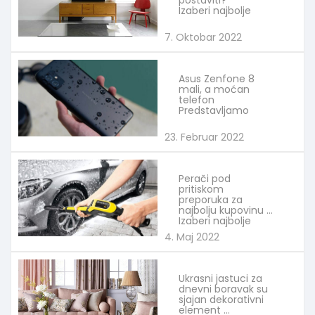
postaviti?
Izaberi najbolje
7. Oktobar 2022
Asus Zenfone 8
mali, a moćan
telefon
Predstavljamo
23. Februar 2022
Perači pod
pritiskom
preporuka za
najbolju kupovinu
Izaberi najbolje
4. Maj 2022
Ukrasni jastuci za
dnevni boravak su
sjajan dekorativni
element