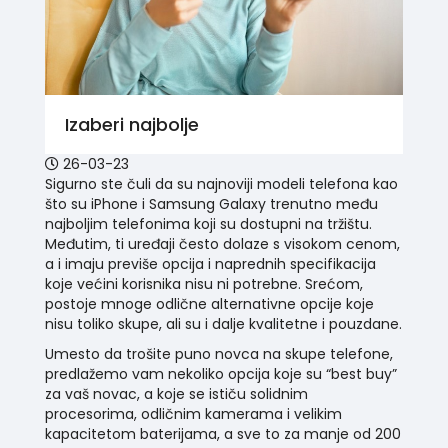
Izaberi najbolje
26-03-23
Sigurno ste čuli da su najnoviji modeli telefona kao
što su iPhone i Samsung Galaxy trenutno među
najboljim telefonima koji su dostupni na tržištu.
Međutim, ti uređaji često dolaze s visokom cenom,
a i imaju previše opcija i naprednih specifikacija
koje većini korisnika nisu ni potrebne. Srećom,
postoje mnoge odlične alternativne opcije koje
nisu toliko skupe, ali su i dalje kvalitetne i pouzdane.
Umesto da trošite puno novca na skupe telefone,
predlažemo vam nekoliko opcija koje su “best buy”
za vaš novac, a koje se ističu solidnim
procesorima, odličnim kamerama i velikim
kapacitetom baterijama, a sve to za manje od 200