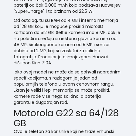
bateriji od čak 6.000 mAh koja podržava Huaweijev
"
SuperCharge
" i to brzinom od 22,5 W.
Od ostalog, tu su RAM od 4 GB i interna memorija
od 128 GB koju je moguće proširiti microSD
karticom do 512 GB. Selfie kamera ima 8 MP, dok je
na poleđini uređaja smeštena glavna kamera od
48 MP, širokougaona kamera od 5 MP i senzor
dubine od 2 MP, koji su zaslužni za solidne
fotografije. Procesor je osmojezgarni Huawei
HiSilicon Kirin 710A.
Iako ovaj model ne može da se pohvali naprednim
specifikacijama, s razlogom je jedan od
popularnijih telefona u ovom cenovnom rangu.
Ekran je veliki i lep, memorija se može proširiti,
kamere rade više nego solidno, a baterija
garantuje dugotrajan rad.
Motorola G22 sa 64/128
GB
Ovo je telefon za korisnike koji ne traže vrhunski