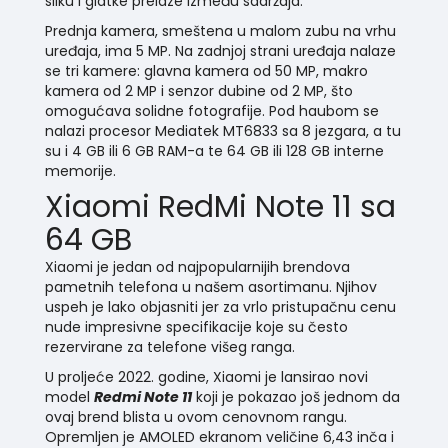
sliku i glatke prelaze između sadržaja.
Prednja kamera, smeštena u malom zubu na vrhu
uređaja, ima 5 MP. Na zadnjoj strani uređaja nalaze
se tri kamere: glavna kamera od 50 MP, makro
kamera od 2 MP i senzor dubine od 2 MP, što
omogućava solidne fotografije. Pod haubom se
nalazi procesor Mediatek MT6833 sa 8 jezgara, a tu
su i 4 GB ili 6 GB RAM-a te 64 GB ili 128 GB interne
memorije.
Xiaomi RedMi Note 11 sa
64 GB
Xiaomi je jedan od najpopularnijih brendova
pametnih telefona u našem asortimanu. Njihov
uspeh je lako objasniti jer za vrlo pristupačnu cenu
nude impresivne specifikacije koje su često
rezervirane za telefone višeg ranga.
U proljeće 2022. godine, Xiaomi je lansirao novi
model
Redmi Note 11
koji je pokazao još jednom da
ovaj brend blista u ovom cenovnom rangu.
Opremljen je AMOLED ekranom veličine 6,43 inča i