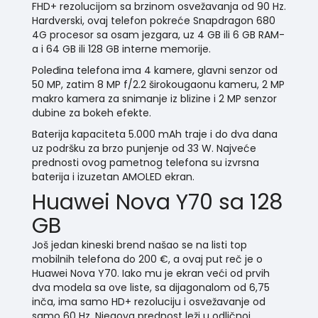
FHD+ rezolucijom sa brzinom osvežavanja od 90 Hz.
Hardverski, ovaj telefon pokreće Snapdragon 680
4G procesor sa osam jezgara, uz 4 GB ili 6 GB RAM-
a i 64 GB ili 128 GB interne memorije.
Poleđina telefona ima 4 kamere, glavni senzor od
50 MP, zatim 8 MP f/2.2 širokougaonu kameru, 2 MP
makro kamera za snimanje iz blizine i 2 MP senzor
dubine za bokeh efekte.
Baterija kapaciteta 5.000 mAh traje i do dva dana
uz podršku za brzo punjenje od 33 W. Najveće
prednosti ovog pametnog telefona su izvrsna
baterija i izuzetan AMOLED ekran.
Huawei Nova Y70 sa 128
GB
Još jedan kineski brend našao se na listi top
mobilnih telefona do 200 €, a ovaj put reč je o
Huawei Nova Y70. Iako mu je ekran veći od prvih
dva modela sa ove liste, sa dijagonalom od 6,75
inča, ima samo HD+ rezoluciju i osvežavanje od
samo 60 Hz. Njegova prednost leži u odličnoj