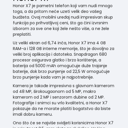
Honor X7 je pametni telefon koji vam nudi mnogo
toga, a da pritom neće uzeti velik deo vašeg
budžeta. Ovaj mobilni uređaj nudi impresivan skup
funkcija po prihvatljivoj ceni, što ga čini izvrsnim
izborom za sve one koji žele nešto više, a ne žele
preplatiti.
Uz veliki ekran od 6,74 inča, Honor X7 ima 4 GB
RAM-a i 128 GB interne memorije, što je dovoljno za
veliki broj aplikacija i datoteka. Snapdragon 680
procesor osigurava glatko i brzo korištenje, a
baterija od 5000 mAh omogućuje duže trajanje
baterije, dok brzo punjenje od 22,5 W omogućuje
brzo punjenje kada vam je najpotrebnije.
Kamera je takođe impresivna s glavnom kamerom
od 48 MP, širokougaonom od 5 MP, makro
kamerom od 2 MP i senzorom dubine od 2 MP.
Fotografije i snimci su vrlo kvalitetni, a Honor X7
pokazuje da ne morate platiti bogatstvo da biste
imali dobru kameru.
Ono što će se najviše svidjeti korisnicima Honor X7