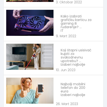
3. Oktobar 2022
Kako izabrati
grafičku karticu za
gaming ili
rudarenje?
IT
9. Mart 2022
Koji štapni usisivač
kupiti za
svakodnevnu
upotrebu?
Izaberi najbolje
10. Jun 2023
Najbolji mobilni
telefon do 200
eura
Izaberi najbolje
26. Mart 2023