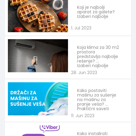
Koji je najbolji
aparat za galete?
Izaberi najbolje
1. Jul 2023
Koja klima za 30 m2
prostora
predstavlja najbolje
rešenje?
Izaberi najbolje
28. Jun 2023
Kako postaviti
mašinu za sušenje
na mašinu za
pranje veša?
Praktični saveti
11. Jun 2023
Kako instalirati