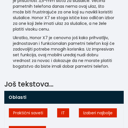
je prisutnost 3,5-mm slota za slušalice. Većina
pametnih telefona danas nema ovaj ulaz, što
može biti
frustrirajuće
za one koji su navikli koristiti
slušalice. Honor X7 se stoga ističe kao odličan izbor
za one koji žele imati ulaz za slušalice, a ne žele
platiti visoku cenu.
Ukratko, Honor X7 je cenovno još kako prihvatljiv,
jednostavan i funkcionalan pametni telefon koji će
zadovoljiti potrebe mnogih korisnika. Uz impresivan
set funkcija, ovaj mobilni uređaj nudi dobru
vrednost za novac i dokazuje da ne morate platiti
bogatstvo da biste imali dobar pametni telefon.
Još tekstova...
Oblasti
Praktični saveti
IT
Izaberi najbolje