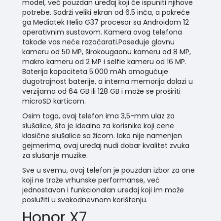
model, već pouzdan uređaj koji će ispuniti njihove
potrebe. Sadrži veliki ekran od 6.5 inča, a pokreće
ga Mediatek Helio G37 procesor sa Androidom 12
operativnim sustavom. Kamera ovog telefona
takođe vas neće razočarati.Poseduje glavnu
kameru od 50 MP, širokougaonu kameru od 8 MP,
makro kameru od 2 MP i selfie kameru od 16 MP.
Baterija kapaciteta 5.000 mAh omogućuje
dugotrajnost baterije, a interna memorija dolazi u
verzijama od 64 GB ili 128 GB i može se proširiti
microSD karticom.
Osim toga, ovaj telefon ima 3,5-mm ulaz za
slušalice, što je idealno za korisnike koji cene
klasične slušalice sa žicom. Iako nije namenjen
gejmerima, ovaj uređaj nudi dobar kvalitet zvuka
za slušanje muzike.
Sve u svemu, ovaj telefon je pouzdan izbor za one
koji ne traže vrhunske performanse, već
jednostavan i funkcionalan uređaj koji im može
poslužiti u svakodnevnom korištenju.
Honor X7