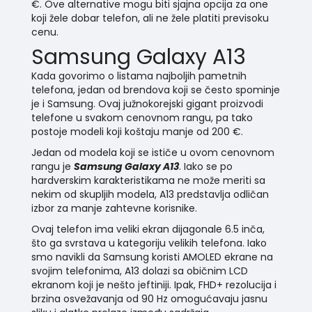
€. Ove alternative mogu biti sjajna opcija za one
koji žele dobar telefon, ali ne žele platiti previsoku
cenu.
Samsung Galaxy A13
Kada govorimo o listama najboljih pametnih
telefona, jedan od brendova koji se često spominje
je i Samsung. Ovaj južnokorejski gigant proizvodi
telefone u svakom cenovnom rangu, pa tako
postoje modeli koji koštaju manje od 200 €.
Jedan od modela koji se ističe u ovom cenovnom
rangu je
Samsung Galaxy A13
. Iako se po
hardverskim karakteristikama ne može meriti sa
nekim od skupljih modela, A13 predstavlja odličan
izbor za manje zahtevne korisnike.
Ovaj telefon ima veliki ekran dijagonale 6.5 inča,
što ga svrstava u kategoriju velikih telefona. Iako
smo navikli da Samsung koristi AMOLED ekrane na
svojim telefonima, A13 dolazi sa običnim LCD
ekranom koji je nešto jeftiniji. Ipak, FHD+ rezolucija i
brzina osvežavanja od 90 Hz omogućavaju jasnu