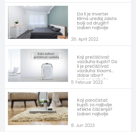
Da li je inverter
klima uređaj zaista
bolji od drugih?
Izaberi najbolje
26. April 2022
Koji prečišćivač
vazduha kupiti? Da
li je prečišćivač
vazduha Xiaomi
dobar izbor?
Izaberi najbolje
11. Februar 2022
Koji paročistač
kupiti za najbolje
efekte čišćenja?
Izaberi najbolje
8. Jun 2023