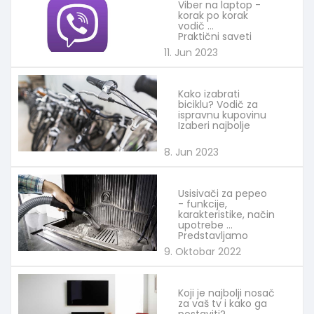
Viber na laptop -
korak po korak
vodič
Praktični saveti
11. Jun 2023
Kako izabrati
biciklu? Vodič za
ispravnu kupovinu
Izaberi najbolje
8. Jun 2023
Usisivači za pepeo
- funkcije,
karakteristike, način
upotrebe
Predstavljamo
9. Oktobar 2022
Koji je najbolji nosač
za vaš tv i kako ga