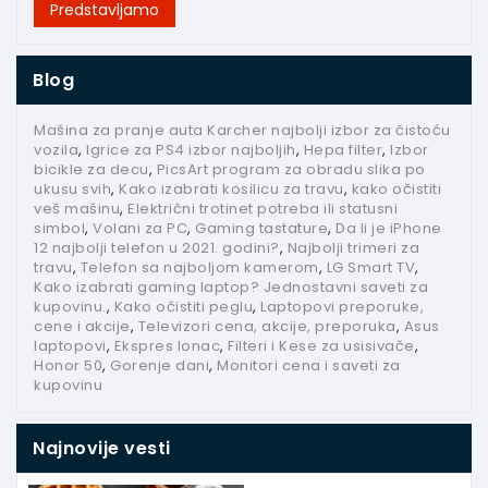
Predstavljamo
Blog
Mašina za pranje auta Karcher najbolji izbor za čistoću
vozila
,
Igrice za PS4 izbor najboljih
,
Hepa filter
,
Izbor
bicikle za decu
,
PicsArt program za obradu slika po
ukusu svih
,
Kako izabrati kosilicu za travu
,
kako očistiti
veš mašinu
,
Električni trotinet potreba ili statusni
simbol
,
Volani za PC
,
Gaming tastature
,
Da li je iPhone
12 najbolji telefon u 2021. godini?
,
Najbolji trimeri za
travu
,
Telefon sa najboljom kamerom
,
LG Smart TV
,
Kako izabrati gaming laptop? Jednostavni saveti za
kupovinu.
,
Kako očistiti peglu
,
Laptopovi preporuke,
cene i akcije
,
Televizori cena, akcije, preporuka
,
Asus
laptopovi
,
Ekspres lonac
,
Filteri i Kese za usisivače
,
Honor 50
,
Gorenje dani
,
Monitori cena i saveti za
kupovinu
Najnovije vesti