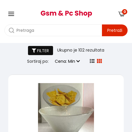
0
Pretraži
Tegle šolje i činije
Ukupno je
102 rezultata
FILTER
Sortiraj po:
Cena: Min