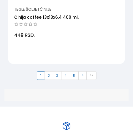
TEGLE ŠOLJE I ČINIJE
Činija coffee 13x13x6,4 400 ml.
449
RSD.
1
2
3
4
5
>
>>