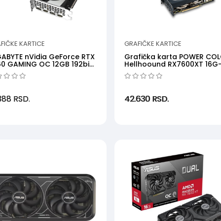
FIČKE KARTICE
GRAFIČKE KARTICE
ABYTE nVidia GeForce RTX
Grafička karta POWER CO
0 GAMING OC 12GB 192bit
Hellhoound RX7600XT 16G
N3060GAMI...
LOC AMD16GBGDDR...
.388
RSD.
42.630
RSD.