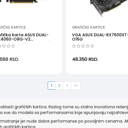
FIČKE KARTICE
GRAFIČKE KARTICE
fička karta ASUS DUAL-
VGA ASUS DUAL-RX7600XT
X4060-O8G-V2
O16G
8GBGDDR6128bitcrna' ( '...
.688
RSD.
48.350
RSD.
1
2
>
>>
oblasti grafičkih kartica. Razlog tome su stalna inovativna reše
 pa sve do modela sa performansama koje ispunjavaju najzahtevn
azmatranje jer nude dobre performanse po povoljnim cenama. A
 grafičkih kartica.