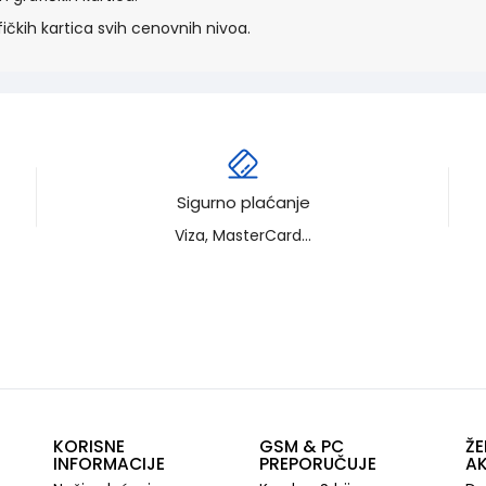
ičkih kartica svih cenovnih nivoa.
Sigurno plaćanje
Viza, MasterCard...
KORISNE
GSM & PC
ŽE
INFORMACIJE
PREPORUČUJE
AK