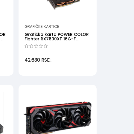
GRAFIČKE KARTICE
LOR
Grafička karta POWER COLOR
-
Fighter RX7600XT 16G-F
AMD16GBGDDR6128b...
42.630
RSD.