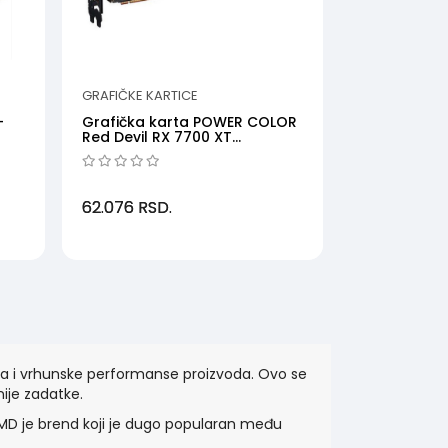
GRAFIČKE KARTICE
-
Grafička karta POWER COLOR
Red Devil RX 7700 XT
AMD12GBGDDR6192bit...
62.076
RSD.
nja i vrhunske performanse proizvoda. Ovo se
ije zadatke.
MD je brend koji je dugo popularan među