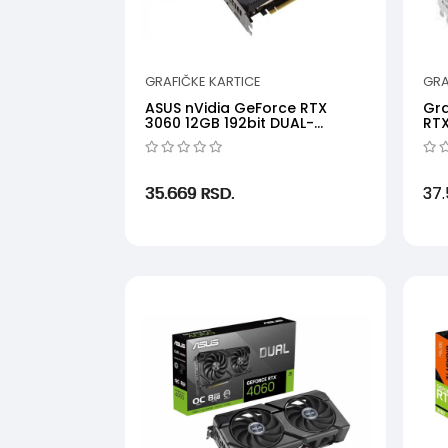
GRAFIČKE KARTICE
GRA
ASUS nVidia GeForce RTX
Gra
3060 12GB 192bit DUAL-
RT
RTX3060-O12G-V2 LHR
8GD
35.669
RSD.
37