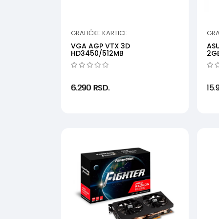
GRAFIČKE KARTICE
GRA
VGA AGP VTX 3D
ASU
HD3450/512MB
2GB
6.290
RSD.
15.