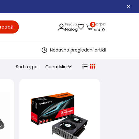
Korpa
Prijava
0
retraži
Nalog
rsd. 0
Nedavno pregledani artikli
Sortiraj po:
Cena: Min