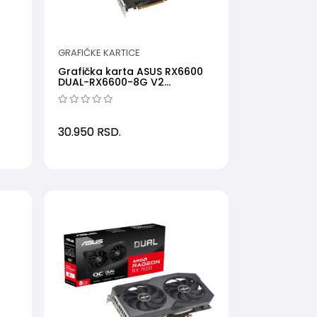
GRAFIČKE KARTICE
Grafička karta ASUS RX6600
DUAL-RX6600-8G V2
AMD8GBGDDR6128bitcrna...
30.950
RSD.