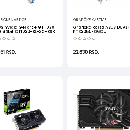
FIČKE KARTICE
GRAFIČKE KARTICE
S nVidia GeForce GT 1030
Grafička karta ASUS DUAL-
 64bit GT1030-SL-2G-BRK
RTX3050-O6G
NVD6GBGDDR696bitcrna' (
'DUAL...
951
RSD.
22.630
RSD.