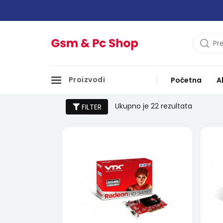
Proizvodi
Početna
A
Grafičke kartice
Ukupno je
22 rezultata
FILTER