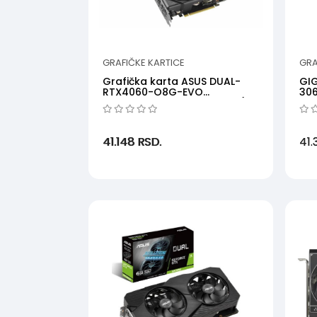
GRAFIČKE KARTICE
GRA
Grafička karta ASUS DUAL-
GIG
RTX4060-O8G-EVO
306
NVD8GBGDDR6128bitcrna' ( ...
GV-
41.148
RSD.
41