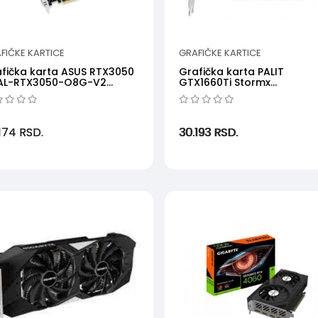
FIČKE KARTICE
GRAFIČKE KARTICE
fička karta ASUS RTX3050
Grafička karta PALIT
AL-RTX3050-O8G-V2
GTX1660Ti Stormx
8GBGDDR6128bitc...
NE6166T018J9-161F
NVD6GBGDDR...
.174
RSD.
30.193
RSD.