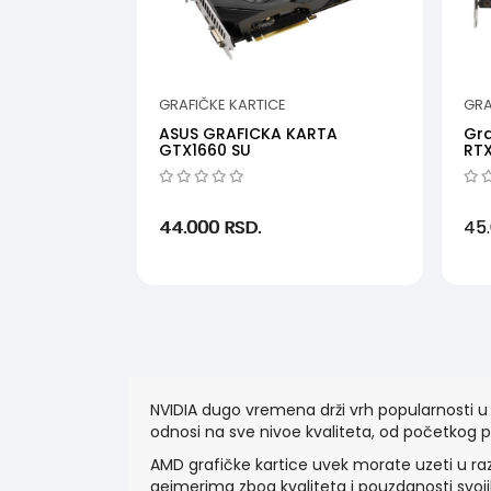
GRAFIČKE KARTICE
GRA
ASUS GRAFICKA KARTA
Gra
GTX1660 SU
RT
NVD
44.000
RSD.
45
NVIDIA dugo vremena drži vrh popularnosti u 
odnosi na sve nivoe kvaliteta, od početkog
AMD grafičke kartice uvek morate uzeti u r
gejmerima zbog kvaliteta i pouzdanosti svojih