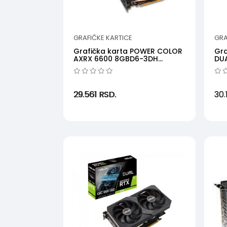
GRAFIČKE KARTICE
GRA
Grafička karta POWER COLOR
Gra
AXRX 6600 8GBD6-3DH
DU
AMD8GBGDDR6128bitcr...
NVD
29.561
RSD.
30