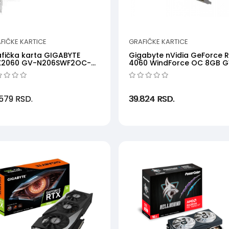
FIČKE KARTICE
GRAFIČKE KARTICE
fička karta GIGABYTE
Gigabyte nVidia GeForce 
X2060 GV-N206SWF2OC-
4060 WindForce OC 8GB 
 1.1 NVD8GBGDDR62...
N4060WF2OC-8GD
.579
RSD.
39.824
RSD.