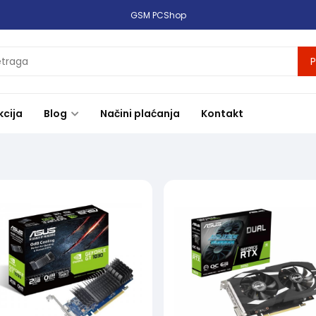
GSM PCShop
P
kcija
Blog
Načini plaćanja
Kontakt