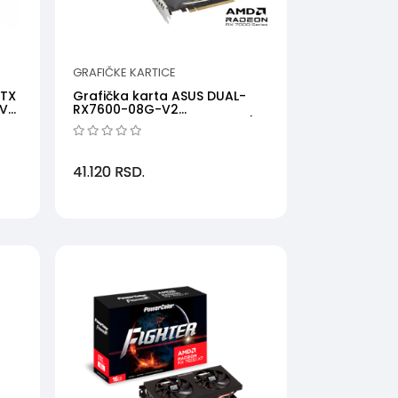
GRAFIČKE KARTICE
RTX
Grafička karta ASUS DUAL-
GV-
RX7600-08G-V2
AMD8GBGDDR6128bitcrna' (
'D...
41.120
RSD.