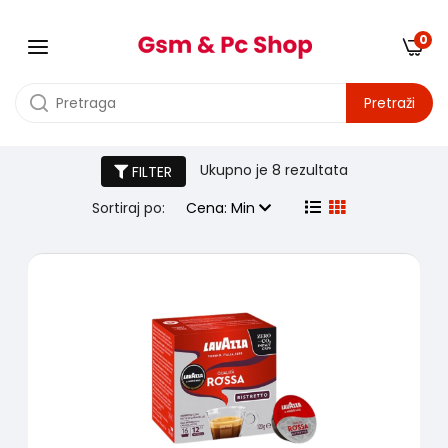
0
Pretraži
Kafa za aparate
Ukupno je
8 rezultata
FILTER
Sortiraj po:
Cena: Min