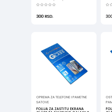
ZC550KL (MSM)
GA
300
RSD.
30
OPREMA ZA TELEFONE I PAMETNE
OST
SATOVE
PAM
FOLIJA ZA ZASTITU EKRANA
FOL