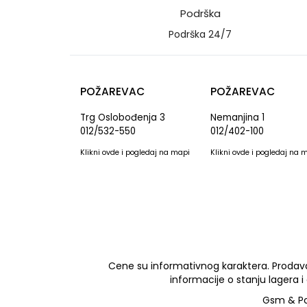
Podrška
Podrška 24/7
POŽAREVAC
POŽAREVAC
Trg Oslobođenja 3
Nemanjina 1
012/532-550
012/402-100
Klikni
ovde
i pogledaj na mapi
Klikni
ovde
i pogledaj na 
Cene su informativnog karaktera. Prodava
informacije o stanju lagera i
Gsm & Pc