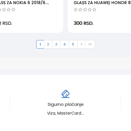
SS ZA NOKIA 6 2018/6.
GLASS ZA HUAWEI HONOR 8
SM)
LITE/P8 LITE 2017/...
0
RSD.
300
RSD.
1
2
3
4
5
>
>>
Sigurno plaćanje
Viza, MasterCard...