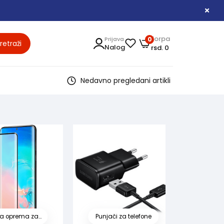
Korpa
Prijava
0
retraži
Nalog
rsd. 0
Nedavno pregledani artikli
Ostala oprema za telefone i pametne satove
Punjači za telefone
Slušalice za