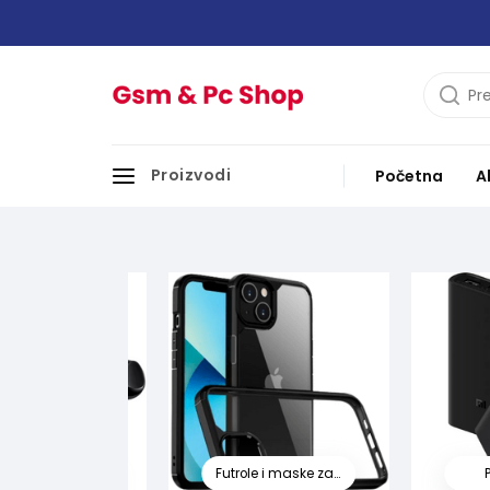
Proizvodi
Početna
A
Oprema za telefone i 
za telefon
Futrole i maske za telefon
Power 