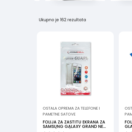
Ukupno je
162 rezultata
OSTALA OPREMA ZA TELEFONE I
OST
PAMETNE SATOVE
PAM
FOLIJA ZA ZASTITU EKRANA ZA
FOL
SAMSUNG GALAXY GRAND NEO
GLA
I9060/I9062/I9...
L6