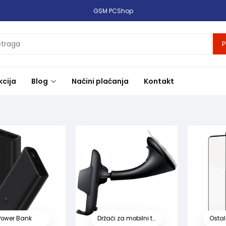
GSM PCShop
P
kcija
Blog
Načini plaćanja
Kontakt
pametne satove
Bank
Držači za mobilni telefon