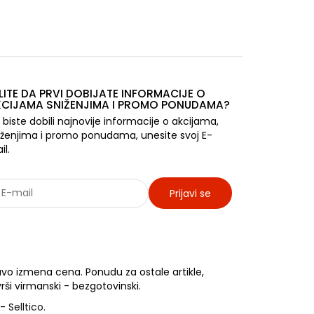
LITE DA PRVI DOBIJATE INFORMACIJE O
CIJAMA SNIŽENJIMA I PROMO PONUDAMA?
 biste dobili najnovije informacije o akcijama,
iženjima i promo ponudama, unesite svoj E-
il.
Prijavi se
rađujemo sa: Jooble - oglasi za posao
vo izmena cena. Ponudu za ostale artikle,
rši virmanski - bezgotovinski.
-
Selltico.