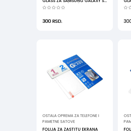
GLASS ZA SAMSUNG GALAXY S6
GL
EDGE G925 (MSM)
G9
300
RSD.
30
OSTALA OPREMA ZA TELEFONE I
OST
PAMETNE SATOVE
PAM
FOLIJA ZA ZASTITU EKRANA
FOL