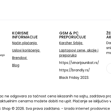
KORISNE
GSM & PC
ŽE
INFORMACIJE
PREPORUČUJE
AK
Da
Način plaćanja
Karcher Srbija
sn
Uslovi korišćenja
Laptopovi cene, akcije i
ma
preporuka
mapi
Brendovi
https://vinarijaunikat.rs/
Blog
https://brandly.rs/
Black Friday 2023.
Sa
c ne odgovara za tačnost cena iskazanih na sajtu, zadržava pra
 aktuelnim cenama možete dobiti na upit. Plaćanje se isključivo v
 Shop © 2026. Sva prava zadržana. -
Izrada internet prodavnice