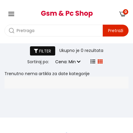
0
Pretraži
Oprema za video kamere
Ukupno je
0 rezultata
FILTER
Sortiraj po:
Cena: Min
Trenutno nema artikla za date kategorije