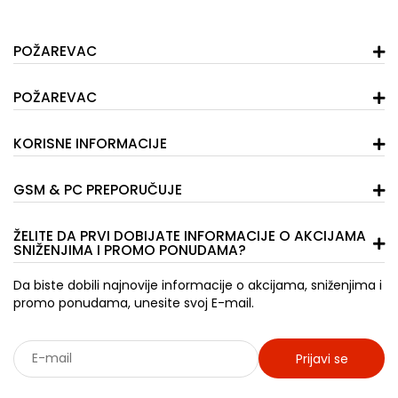
POŽAREVAC
POŽAREVAC
KORISNE INFORMACIJE
GSM & PC PREPORUČUJE
ŽELITE DA PRVI DOBIJATE INFORMACIJE O AKCIJAMA
SNIŽENJIMA I PROMO PONUDAMA?
Da biste dobili najnovije informacije o akcijama, sniženjima i
promo ponudama, unesite svoj E-mail.
Prijavi se
Sarađujemo sa: Jooble - oglasi za posao