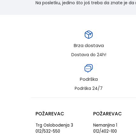
Na posletku, jedino što još treba da znate je d
Brza dostava
Dostava do 24h!
Podrška
Podrška 24/7
POŽAREVAC
POŽAREVAC
Trg Oslobođenja 3
Nemanjina 1
012/532-550
012/402-100