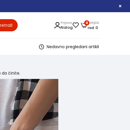
Korpa
Prijava
0
retraži
Nalog
rsd. 0
Nedavno pregledani artikli
 da činite.