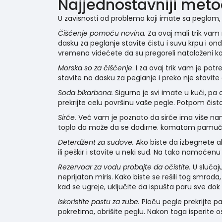
Najjednostavniji meto
U zavisnosti od problema koji imate sa peglom
Čišćenje pomoću novina.
Za ovaj mali trik va
dasku za peglanje stavite čistu i suvu krpu i o
vremena videćete da su pregoreli nataloženi ko
Morska so za čišćenje
. I za ovaj trik vam je p
stavite na dasku za peglanje i preko nje stavite
Soda bikarbona.
Sigurno je svi imate u kući, 
prekrijte celu površinu vaše pegle. Potpom čist
Sirće.
Već vam je poznato da sirće ima više namen
toplo da može da se dodirne. komatom pamučn
Deterdžent za sudove.
Ako biste da izbegnete 
ili peškir i stavite u neki sud. Na tako namočenu
Rezervoar za vodu probajte da očistite.
U slučaj
neprijatan miris. Kako biste se rešili tog smra
kad se ugreje, uključite da ispušta paru sve dok 
Iskoristite pastu za zube.
Ploču pegle prekrijte
pokretima, obrišite peglu. Nakon toga isperite o