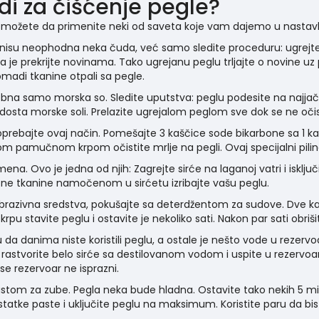
di za čišćenje pegle?
, možete da primenite neki od saveta koje vam dajemo u nastav
m nisu neophodna neka čuda, već samo sledite proceduru: ugrej
nda je prekrijte novinama. Tako ugrejanu peglu trljajte o novine
madi tkanine otpali sa pegle.
otrebna samo morska so. Sledite uputstva: peglu podesite na naj
 dosta morske soli. Prelazite ugrejalom peglom sve dok se ne očis
pa oprebajte ovaj način. Pomešajte 3 kaščice sode bikarbone sa 
om pamučnom krpom očistite mrlje na pegli. Ovaj specijalni pilin
a. Ovo je jedna od njih: Zagrejte sirće na laganoj vatri i isklju
e tkanine namočenom u sirćetu izribajte vašu peglu.
abrazivna sredstva, pokušajte sa deterdžentom za sudove. Dve k
 krpu stavite peglu i ostavite je nekoliko sati. Nakon par sati obri
u da danima niste koristili peglu, a ostale je nešto vode u rezerv
da, rastvorite belo sirće sa destilovanom vodom i uspite u rezerv
se rezervoar ne isprazni.
 pastom za zube. Pegla neka bude hladna. Ostavite tako nekih 
statke paste i uključite peglu na maksimum. Koristite paru da bist