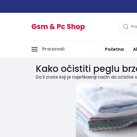
Proizvodi
Početna
A
Kako očistiti peglu brz
Da li znate koji je najefikasniji način da očistite