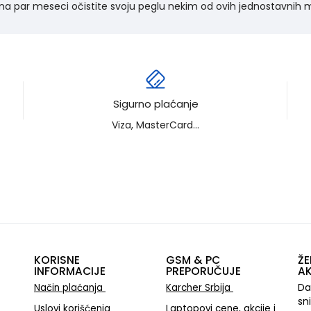
a na par meseci očistite svoju peglu nekim od ovih jednostavnih
Sigurno plaćanje
Viza, MasterCard...
KORISNE
GSM & PC
ŽE
INFORMACIJE
PREPORUČUJE
AK
Da
Način plaćanja
Karcher Srbija
sn
Uslovi korišćenja
Laptopovi cene, akcije i