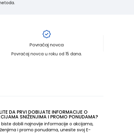
 metoda.
Povraćaj novca
Povraćaj novca u roku od 15 dana.
LITE DA PRVI DOBIJATE INFORMACIJE O
CIJAMA SNIŽENJIMA I PROMO PONUDAMA?
 biste dobili najnovije informacije o akcijama,
iženjima i promo ponudama, unesite svoj E-