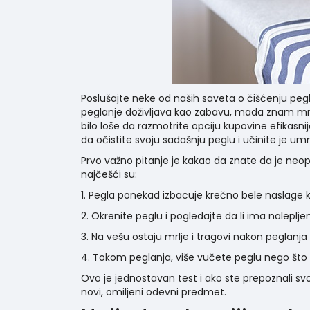
Poslušajte neke od naših saveta o čišćenju pegl
peglanje doživljava kao zabavu, mada znam mnoge 
bilo loše da razmotrite opciju kupovine efikasni
da očistite svoju sadašnju peglu i učinite je 
Prvo važno pitanje je kakao da znate da je neo
najčešći su:
1. Pegla ponekad izbacuje krečno bele naslage
2. Okrenite peglu i pogledajte da li ima nalep
3. Na vešu ostaju mrlje i tragovi nakon peglanja
4. Tokom peglanja, više vučete peglu nego što 
Ovo je jednostavan test i ako ste prepoznali s
novi, omiljeni odevni predmet.