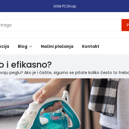
GSM PCShop
P
kcija
Blog
Načini plaćanja
Kontakt
o i efikasno?
 svoju peglu? Ako je i čistite, sigurno se pitate koliko često to treba