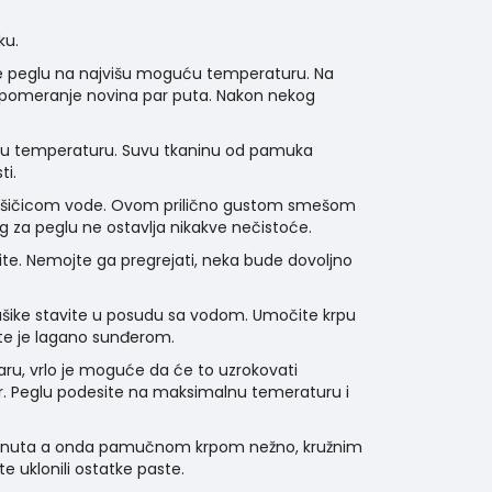
ku.
te peglu na najvišu moguću temperaturu. Na
 uz pomeranje novina par puta. Nakon nekog
jaču temperaturu. Suvu tkaninu od pamuka
ti.
1 kašičicom vode. Ovom prilično gustom smešom
g za peglu ne ostavlja nikakve nečistoće.
čite. Nemojte ga pregrejati, neka bude dovoljno
ašike stavite u posudu sa vodom. Umočite krpu
šite je lagano sunđerom.
oaru, vrlo je moguće da će to uzrokovati
oar. Peglu podesite na maksimalnu temeraturu i
5 minuta a onda pamučnom krpom nežno, kružnim
e uklonili ostatke paste.