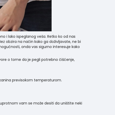
eno i lako ispeglanog veša. Retko ko od nas
ez obzira na način kako ga doživljavate, ne bi
 mogućnosti, onda vas sigurno interesuje kako
vore o tome da je pegli potrebno čišćenje,
ih tkanina previsokom temperaturom.
 suprotnom vam se može desiti da uništite neki