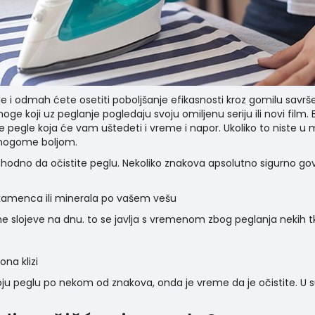
e i odmah ćete osetiti poboljšanje efikasnosti kroz gomilu savrš
koji uz peglanje pogledaju svoju omiljenu seriju ili novi film. B
je
pegle
koja će vam uštedeti i vreme i napor. Ukoliko to niste u
umnogome boljom.
phodno da očistite peglu. Nekoliko znakova apsolutno sigurno go
 kamenca ili minerala po vašem vešu
ljene slojeve na dnu. to se javlja s vremenom zbog peglanja nek
ona klizi
voju peglu po nekom od znakova, onda je vreme da je očistite. U