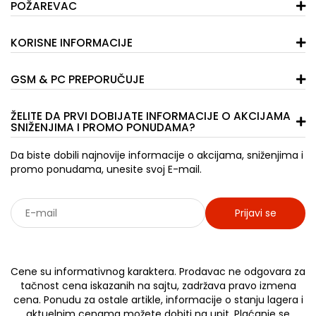
POŽAREVAC
KORISNE INFORMACIJE
GSM & PC PREPORUČUJE
ŽELITE DA PRVI DOBIJATE INFORMACIJE O AKCIJAMA
SNIŽENJIMA I PROMO PONUDAMA?
Da biste dobili najnovije informacije o akcijama, sniženjima i
promo ponudama, unesite svoj E-mail.
Prijavi se
Sarađujemo sa: Jooble - oglasi za posao
Cene su informativnog karaktera. Prodavac ne odgovara za
tačnost cena iskazanih na sajtu, zadržava pravo izmena
cena. Ponudu za ostale artikle, informacije o stanju lagera i
aktuelnim cenama možete dobiti na upit. Plaćanje se