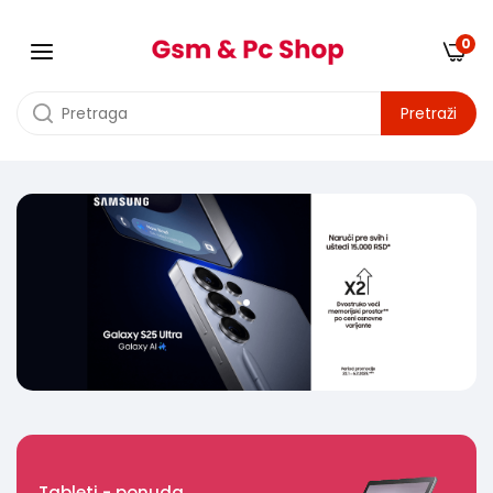
0
Pretraži
.
Tableti - ponuda