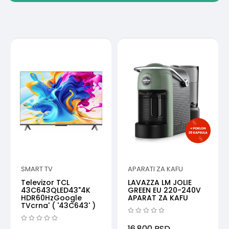
SMART TV
APARATI ZA KAFU
Televizor TCL
LAVAZZA LM JOLIE
43C643QLED43"4K
GREEN EU 220-240V
HDR60HzGoogle
APARAT ZA KAFU
TVcrna' ( '43C643' )
16.800
RSD.