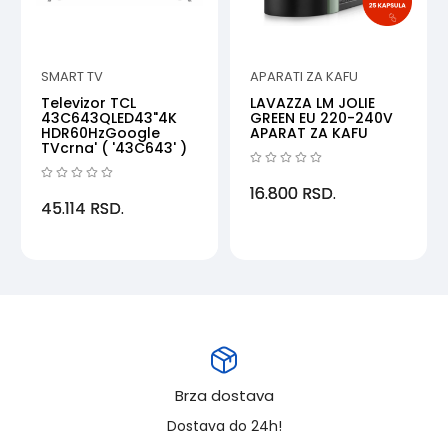
SMART TV
APARATI ZA KAFU
Televizor TCL
LAVAZZA LM JOLIE
43C643QLED43"4K
GREEN EU 220-240V
HDR60HzGoogle
APARAT ZA KAFU
TVcrna' ( '43C643' )
16.800
RSD.
45.114
RSD.
Brza dostava
Dostava do 24h!