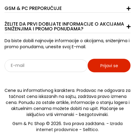
GSM & PC PREPORUČUJE
ŽELITE DA PRVI DOBIJATE INFORMACIJE O AKCIJAMA
SNIŽENJIMA I PROMO PONUDAMA?
Da biste dobili najnovije informacije o akcijama, sniženjima i
promo ponudama, unesite svoj E-mail.
Prijavi se
Sarađujemo sa: Jooble - oglasi za posao
Cene su informativnog karaktera. Prodavac ne odgovara za
tačnost cena iskazanih na sajtu, zadržava pravo izmena
cena. Ponudu za ostale artikle, informacije o stanju lagera i
aktuelnim cenama možete dobiti na upit. Plaćanje se
isključivo vrši virmanski - bezgotovinski.
Gsm & Pc Shop © 2026. Sva prava zadržana. -
Izrada
internet prodavnice
-
Selltico.