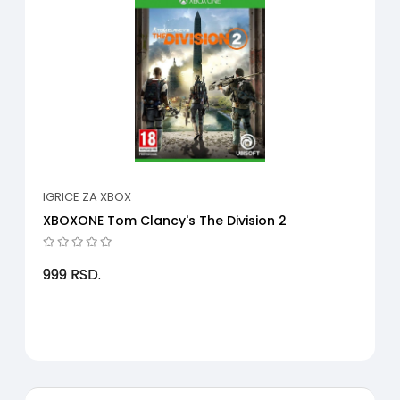
IGRICE ZA XBOX
XBOXONE Tom Clancy's The Division 2
999
RSD.