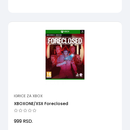
IGRICE ZA XBOX
XBOXONE/XSX Foreclosed
999
RSD.