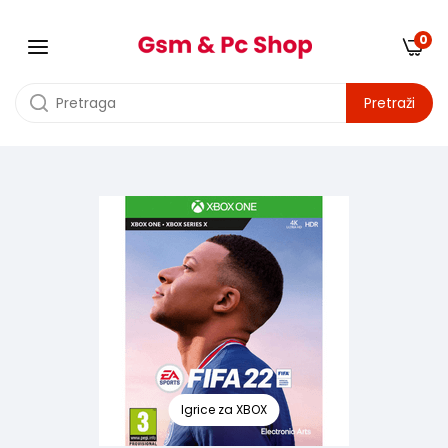
0
Pretraži
Igrice
Igrice za XBOX