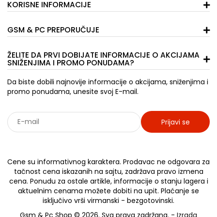
KORISNE INFORMACIJE
GSM & PC PREPORUČUJE
ŽELITE DA PRVI DOBIJATE INFORMACIJE O AKCIJAMA
SNIŽENJIMA I PROMO PONUDAMA?
Da biste dobili najnovije informacije o akcijama, sniženjima i
promo ponudama, unesite svoj E-mail.
Prijavi se
Sarađujemo sa: Jooble - oglasi za posao
Cene su informativnog karaktera. Prodavac ne odgovara za
tačnost cena iskazanih na sajtu, zadržava pravo izmena
cena. Ponudu za ostale artikle, informacije o stanju lagera i
aktuelnim cenama možete dobiti na upit. Plaćanje se
isključivo vrši virmanski - bezgotovinski.
Gsm & Pc Shop © 2026. Sva prava zadržana. -
Izrada