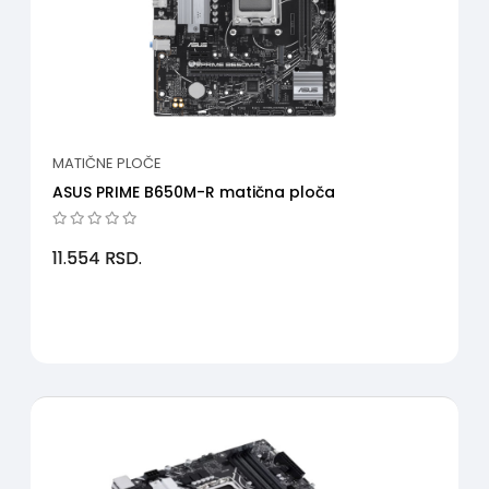
MATIČNE PLOČE
ASUS PRIME B650M-R matična ploča
11.554
RSD.