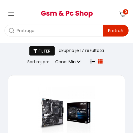
0
Pretraži
Matične ploče
Ukupno je
17 rezultata
FILTER
Sortiraj po:
Cena: Min