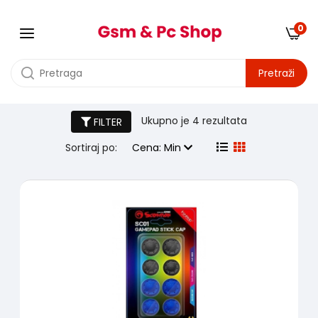
0
Pretraži
Oprema za konzole i dronove
Ukupno je
4 rezultata
FILTER
Sortiraj po:
Cena: Min