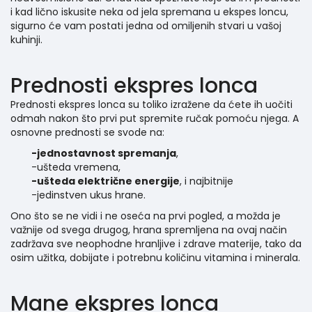
i kad lično iskusite neka od jela spremana u ekspes loncu,
sigurno će vam postati jedna od omiljenih stvari u vašoj
kuhinji.
Prednosti ekspres lonca
Prednosti ekspres lonca su toliko izražene da ćete ih uočiti
odmah nakon što prvi put spremite ručak pomoću njega. A
osnovne prednosti se svode na:
-jednostavnost spremanja
,
-ušteda vremena,
-ušteda električne energije
, i najbitnije
-jedinstven ukus hrane.
Ono što se ne vidi i ne oseća na prvi pogled, a možda je
važnije od svega drugog, hrana spremljena na ovaj način
zadržava sve neophodne hranljive i zdrave materije, tako da
osim užitka, dobijate i potrebnu količinu vitamina i minerala.
Mane ekspres lonca