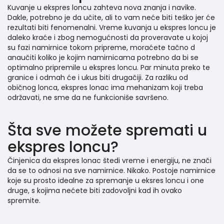
Kuvanje u ekspres loncu zahteva nova znanja i navike.
Dakle, potrebno je da učite, ali to vam neće biti teško jer će
rezultati biti fenomenalni. Vreme kuvanja u ekspres loncu je
daleko kraće i zbog nemogućnosti da proveravate u kojoj
su fazi namirnice tokom pripreme, moraćete tačno d
anaučiti koliko je kojim namirnicama potrebno da bi se
optimalno pripremile u ekspres loncu. Par minuta preko te
granice i odmah će i ukus biti drugačiji. Za razliku od
običnog lonca, ekspres lonac ima mehanizam koji treba
održavati, ne sme da ne funkcioniše savršeno.
Šta sve možete spremati u
ekspres loncu?
Činjenica da ekspres lonac štedi vreme i energiju, ne znači
da se to odnosi na sve namirnice. Nikako. Postoje namirnice
koje su prosto idealne za spremanje u eksres loncu i one
druge, s kojima nećete biti zadovoljni kad ih ovako
spremite.