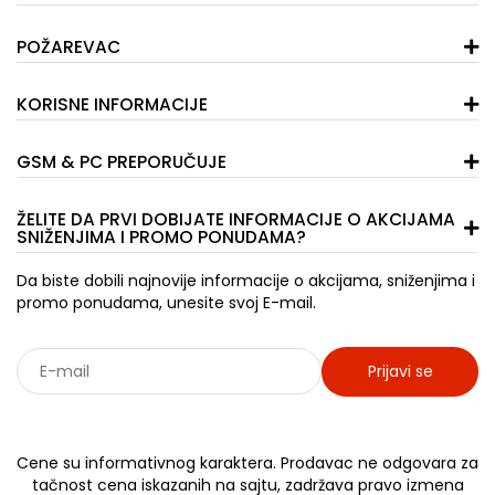
POŽAREVAC
KORISNE INFORMACIJE
GSM & PC PREPORUČUJE
ŽELITE DA PRVI DOBIJATE INFORMACIJE O AKCIJAMA
SNIŽENJIMA I PROMO PONUDAMA?
Da biste dobili najnovije informacije o akcijama, sniženjima i
promo ponudama, unesite svoj E-mail.
Prijavi se
Sarađujemo sa: Jooble - oglasi za posao
Cene su informativnog karaktera. Prodavac ne odgovara za
tačnost cena iskazanih na sajtu, zadržava pravo izmena