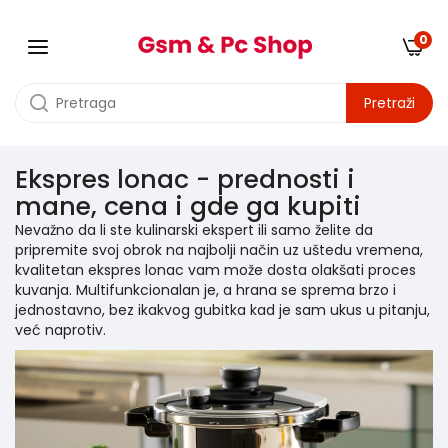
0
Pretraži
Ekspres lonac - prednosti i
mane, cena i gde ga kupiti
Nevažno da li ste kulinarski ekspert ili samo želite da
pripremite svoj obrok na najbolji način uz uštedu vremena,
kvalitetan ekspres lonac vam može dosta olakšati proces
kuvanja. Multifunkcionalan je, a hrana se sprema brzo i
jednostavno, bez ikakvog gubitka kad je sam ukus u pitanju,
već naprotiv.