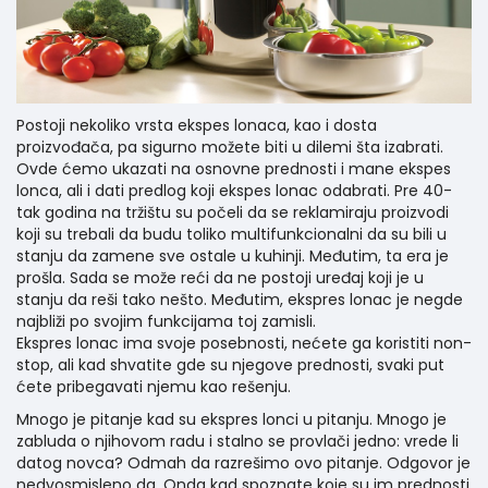
Postoji nekoliko vrsta ekspes lonaca, kao i dosta
proizvođača, pa sigurno možete biti u dilemi šta izabrati.
Ovde ćemo ukazati na osnovne prednosti i mane ekspes
lonca, ali i dati predlog koji ekspes lonac odabrati. Pre 40-
tak godina na tržištu su počeli da se reklamiraju proizvodi
koji su trebali da budu toliko multifunkcionalni da su bili u
stanju da zamene sve ostale u kuhinji. Međutim, ta era je
prošla. Sada se može reći da ne postoji uređaj koji je u
stanju da reši tako nešto. Međutim, ekspres lonac je negde
najbliži po svojim funkcijama toj zamisli.
Ekspres lonac ima svoje posebnosti, nećete ga koristiti non-
stop, ali kad shvatite gde su njegove prednosti, svaki put
ćete pribegavati njemu kao rešenju.
Mnogo je pitanje kad su ekspres lonci u pitanju. Mnogo je
zabluda o njihovom radu i stalno se provlači jedno: vrede li
datog novca? Odmah da razrešimo ovo pitanje. Odgovor je
nedvosmisleno da. Onda kad spoznate koje su im prednosti