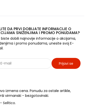
LITE DA PRVI DOBIJATE INFORMACIJE O
CIJAMA SNIŽENJIMA I PROMO PONUDAMA?
 biste dobili najnovije informacije o akcijama,
iženjima i promo ponudama, unesite svoj E-
il.
Prijavi se
rađujemo sa: Jooble - oglasi za posao
vo izmena cena. Ponudu za ostale artikle,
rši virmanski - bezgotovinski.
-
Selltico.