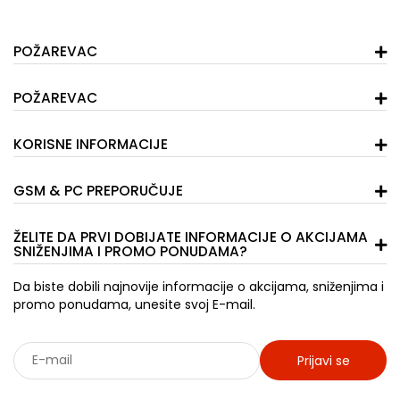
POŽAREVAC
POŽAREVAC
KORISNE INFORMACIJE
GSM & PC PREPORUČUJE
ŽELITE DA PRVI DOBIJATE INFORMACIJE O AKCIJAMA
SNIŽENJIMA I PROMO PONUDAMA?
Da biste dobili najnovije informacije o akcijama, sniženjima i
promo ponudama, unesite svoj E-mail.
Prijavi se
Sarađujemo sa: Jooble - oglasi za posao