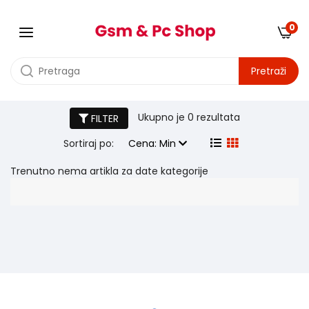
0
Pretraži
Navigacija za auto
Ukupno je
0 rezultata
FILTER
Sortiraj po:
Cena: Min
Trenutno nema artikla za date kategorije