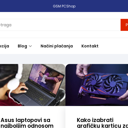
GSM PCShop
P
kcija
Blog
Načini plaćanja
Kontakt
Asus laptopovi sa
Kako izabrati
najboljim odnosom
grafičku karticu z