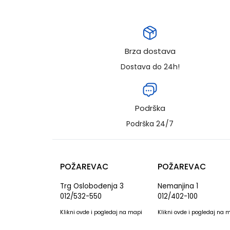
Brza dostava
Dostava do 24h!
Podrška
Podrška 24/7
POŽAREVAC
POŽAREVAC
Trg Oslobođenja 3
Nemanjina 1
012/532-550
012/402-100
Klikni
ovde
i pogledaj na mapi
Klikni
ovde
i pogledaj na 