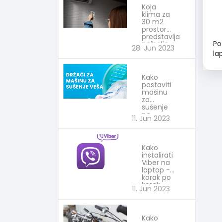
Koja
klima za
30 m2
prostora
predstavlja
Po
najbolje
28. Jun 2023
rešenje?
la
Izaberi
Ne
najbolje
is
Kako
tu
postaviti
mašinu
za
sušenje
na
11. Jun 2023
mašinu
za pranje
veša?
Praktični
Kako
saveti
instalirati
Viber na
laptop -
korak po
korak
11. Jun 2023
vodič
Praktični
saveti
Kako