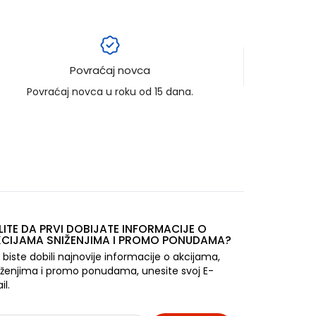
Povraćaj novca
Povraćaj novca u roku od 15 dana.
LITE DA PRVI DOBIJATE INFORMACIJE O
CIJAMA SNIŽENJIMA I PROMO PONUDAMA?
 biste dobili najnovije informacije o akcijama,
iženjima i promo ponudama, unesite svoj E-
il.