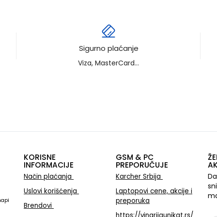
Sigurno plaćanje
Viza, MasterCard...
KORISNE
GSM & PC
ŽE
INFORMACIJE
PREPORUČUJE
AK
Da
Način plaćanja
Karcher Srbija
sn
Uslovi korišćenja
Laptopovi cene, akcije i
ma
preporuka
mapi
Brendovi
https://vinarijaunikat.rs/