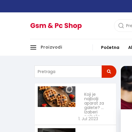
Proizvodi
Početna
A
Koji je
najbolji
aparat za
galete?
Izaberi
najbolje
1. Jul 2023