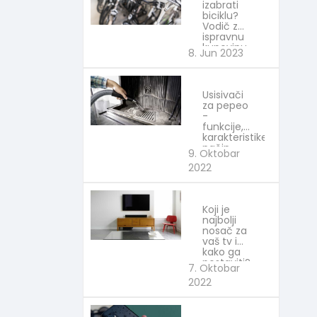
izabrati
biciklu?
Vodič za
ispravnu
kupovinu
8. Jun 2023
Izaberi
najbolje
Usisivači
za pepeo
-
funkcije,
karakteristike,
način
9. Oktobar
upotrebe
2022
Predstavljamo
Koji je
najbolji
nosač za
vaš tv i
kako ga
postaviti?
7. Oktobar
Izaberi
2022
najbolje