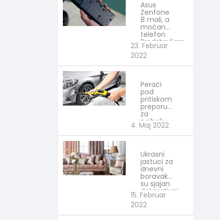
Asus
Zenfone
8 mali, a
moćan
telefon
Predstavljamo
23. Februar
2022
Perači
pod
pritiskom
preporuka
za
najbolju
4. Maj 2022
kupovinu
Izaberi
najbolje
Ukrasni
jastuci za
dnevni
boravak
su sjajan
dekorativni
15. Februar
element
2022
Izaberi
najbolje