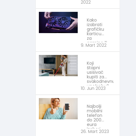
2022
Kako
izabrati
grafičku
karticu
za
gaming ili
9. Mart 2022
rudarenje?
IT
Koji
štapni
usisivač
kupiti za
svakodnevnu
upotrebu?
10. Jun 2023
Izaberi
najbolje
Najbolji
mobilni
telefon
do 200
eura
Izaberi
26. Mart 2023
najbolje