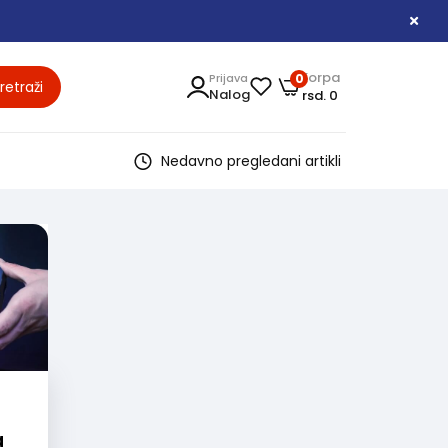
Korpa
Prijava
0
retraži
Nalog
rsd. 0
Nedavno pregledani artikli
a