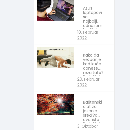
Asus
laptopovi
sa
najboljim
odnosom
kvaliteta i
10. Februar
cene
2022
IT
Kako da
vežbanje
kod kuće
donese
rezultate?
Praktični
20. Februar
saveti
2022
Baštenski
alat za
jesenje
sređivanje
dvorišta
Praktični
3. Oktobar
saveti