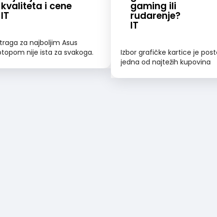
kvaliteta i cene
gaming ili
IT
rudarenje?
IT
traga za najboljim Asus
ptopom nije ista za svakoga.
Izbor grafičke kartice je pos
kima može biti naporna i
jedna od najtežih kupovina
crpljujuća i brzo će prihvatiti
poslednjih meseci...
đe mišljenje...