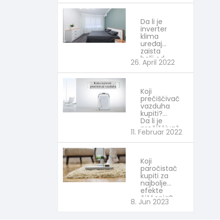
Da li je
inverter
klima
uređaj
zaista
bolji od
26. April 2022
drugih?
Izaberi
najbolje
Koji
prečišćivač
vazduha
kupiti?
Da li je
prečišćivač
11. Februar 2022
vazduha
Xiaomi
dobar
izbor?
Koji
Izaberi
paročistač
najbolje
kupiti za
najbolje
efekte
čišćenja?
8. Jun 2023
Izaberi
najbolje