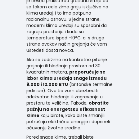
je češća praksa kod građana Srbije da
se tokom cele zime greju isključivo na
klima uređaj. I to ima potpuno
racionalnu osnovu. S jedne strane,
moderni klima uređaji su sposobni da
zagreju prostorije i kada su
temperature ispod -10°C, a s druge
strane ovakav način grejanja će vam
uštedeti dosta novca.
Ako se zadržimo na konkretno pitanje
grejanja ili hlađenja prostora od 30
kvadratnih metara,
preporučuje se
izbor klima uređaja snage između
9.000 i 12.000 BTU
(
britanske termalne
jedinice
). Ovo će vam obezbediti
adekvatno hlađenje ili zagrevanje u
prostoru te veličine. Takođe,
obratite
pažnju na energetsku efikasnost
klime
koju birate, kako biste smanjili
potrošnju električne energije i doprineli
očuvanju životne sredine.
Pored snage klime, trebali biste