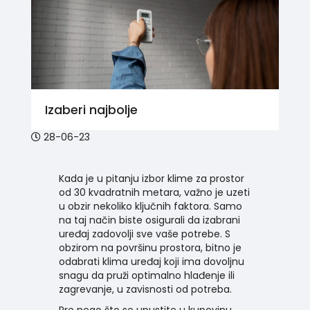
Izaberi najbolje
28-06-23
Kada je u pitanju izbor klime za prostor
od 30 kvadratnih metara, važno je uzeti
u obzir nekoliko ključnih faktora. Samo
na taj način biste osigurali da izabrani
uređaj zadovolji
sve vaše potrebe
. S
obzirom na površinu prostora, bitno je
odabrati klima uređaj koji ima dovoljnu
snagu da pruži optimalno hlađenje ili
zagrevanje, u zavisnosti od potreba.
Pre nego što se upustite u kupovinu