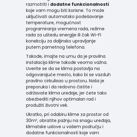
razmotriti i
dodatne funkcionalnosti
koje vam mogu biti korisne. To može
uključivati ​​automatsko podešavanje
temperature, mogućnost
programiranja vremena rada, režime
rada za uštedu energije ili čak Wi-Fi
konekciju za daljinsko upravljanje
putem pametnog telefona.
Takođe, imajte na umu da je pravilna
instalacija klime takođe veoma važna.
Uverite se da se klima postavlja na
odgovarajuće mesto, kako bi se vazduh
pravilno cirkulisao u prostoru. Naša je
preporuka i da redovno čistite i
održavate klima uređaje, jer ćete tako
obezbediti njihov optimalan rad i
produžiti životni vek.
Ukratko, pri odabiru klime za prostor od
30m², obratite pažnju na snagu uređaja,
klimatske uslove u vašem području i
dodatne funkcionalnosti koje vam