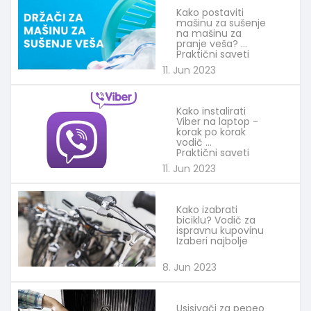
Kako postaviti
mašinu za sušenje
na mašinu za
pranje veša?
Praktični saveti
11. Jun 2023
Kako instalirati
Viber na laptop -
korak po korak
vodič
Praktični saveti
11. Jun 2023
Kako izabrati
biciklu? Vodič za
ispravnu kupovinu
Izaberi najbolje
8. Jun 2023
Usisivači za pepeo