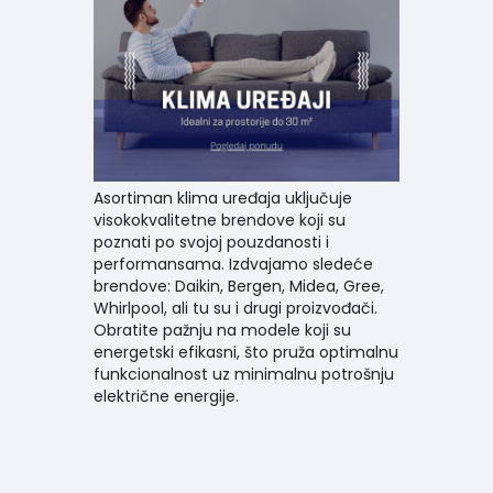
Asortiman klima uređaja uključuje
visokokvalitetne brendove koji su
poznati po svojoj pouzdanosti i
performansama. Izdvajamo sledeće
brendove: Daikin, Bergen, Midea,
Gree
,
Whirlpool, ali tu su i drugi proizvođači.
Obratite pažnju na modele koji su
energetski efikasni, što pruža optimalnu
funkcionalnost uz minimalnu potrošnju
električne energije.