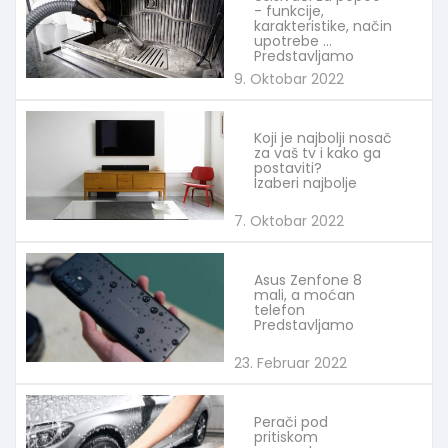
- funkcije,
karakteristike, način
upotrebe
Predstavljamo
9. Oktobar 2022
Koji je najbolji nosač
za vaš tv i kako ga
postaviti?
Izaberi najbolje
7. Oktobar 2022
Asus Zenfone 8
mali, a moćan
telefon
Predstavljamo
23. Februar 2022
Perači pod
pritiskom