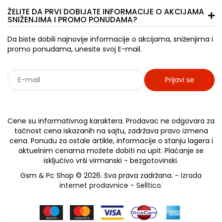
ŽELITE DA PRVI DOBIJATE INFORMACIJE O AKCIJAMA
SNIŽENJIMA I PROMO PONUDAMA?
Da biste dobili najnovije informacije o akcijama, sniženjima i
promo ponudama, unesite svoj E-mail.
Prijavi se
Sarađujemo sa: Jooble - oglasi za posao
Cene su informativnog karaktera. Prodavac ne odgovara za
tačnost cena iskazanih na sajtu, zadržava pravo izmena
cena. Ponudu za ostale artikle, informacije o stanju lagera i
aktuelnim cenama možete dobiti na upit. Plaćanje se
isključivo vrši virmanski - bezgotovinski.
Gsm & Pc Shop © 2026. Sva prava zadržana. -
Izrada
internet prodavnice
-
Selltico.