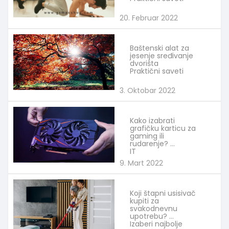
20. Februar 2022
Baštenski alat za
jesenje sređivanje
dvorišta
Praktični saveti
3. Oktobar 2022
Kako izabrati
grafičku karticu za
gaming ili
rudarenje?
IT
9. Mart 2022
Koji štapni usisivač
kupiti za
svakodnevnu
upotrebu?
Izaberi najbolje