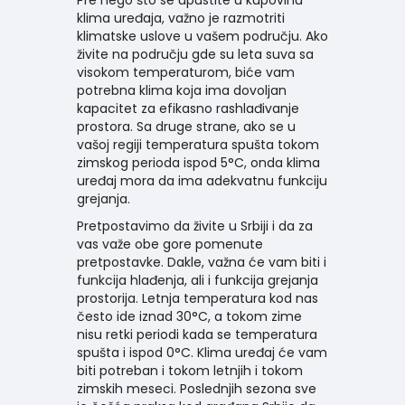
klima uređaja, važno je razmotriti
klimatske uslove u vašem području. Ako
živite na području gde su leta suva sa
visokom temperaturom, biće vam
potrebna klima koja ima dovoljan
kapacitet za efikasno rashlađivanje
prostora. Sa druge strane, ako se u
vašoj regiji temperatura spušta tokom
zimskog perioda ispod 5°C, onda klima
uređaj mora da ima adekvatnu funkciju
grejanja.
Pretpostavimo da živite u Srbiji i da za
vas važe obe gore pomenute
pretpostavke. Dakle, važna će vam biti i
funkcija hlađenja, ali i funkcija grejanja
prostorija. Letnja temperatura kod nas
često ide iznad 30°C, a tokom zime
nisu retki periodi kada se temperatura
spušta i ispod 0°C. Klima uređaj će vam
biti potreban i tokom letnjih i tokom
zimskih meseci. Poslednjih sezona sve