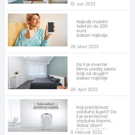
10. Jun 2023
Najbolji mobilni
telefon do 200
eura
Izaberi najbolje
26. Mart 2023
Da li je inverter
klima uređaj zaista
bolji od drugih?
Izaberi najbolje
26. April 2022
Koji prečišćivač
vazduha kupiti? Da
li je prečišćivač
vazduha Xiaomi
dobar izbor?
Izaberi najbolje
11. Februar 2022