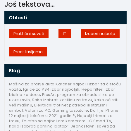
Još tekstova...
Oblasti
Praktični saveti
IT
Izaberi najbolje
Predstavljamo
Blog
Mašina za pranje auta Karcher najbolji izbor za čistoću
vozila
,
Igrice za PS4 izbor najboljih
,
Hepa filter
,
Izbor
bicikle za decu
,
PicsArt program za obradu slika po
ukusu svih
,
Kako izabrati kosilicu za travu
,
kako očistiti
veš mašinu
,
Električni trotinet potreba ili statusni
simbol
,
Volani za PC
,
Gaming tastature
,
Da li je iPhone
12 najbolji telefon u 2021. godini?
,
Najbolji trimeri za
travu
,
Telefon sa najboljom kamerom
,
LG Smart TV
,
Kako izabrati gaming laptop? Jednostavni saveti za