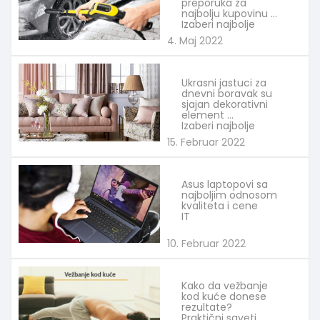
preporuka za
najbolju kupovinu
Izaberi najbolje
4. Maj 2022
Ukrasni jastuci za
dnevni boravak su
sjajan dekorativni
element
Izaberi najbolje
15. Februar 2022
Asus laptopovi sa
najboljim odnosom
kvaliteta i cene
IT
10. Februar 2022
Kako da vežbanje
kod kuće donese
rezultate?
Praktični saveti