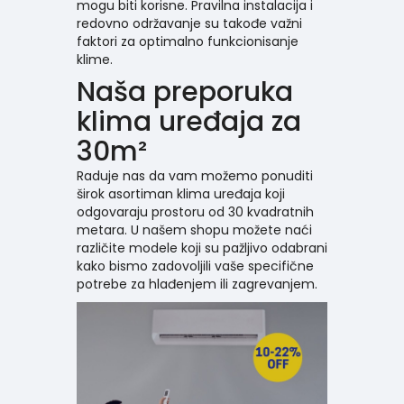
mogu biti korisne. Pravilna instalacija i
redovno održavanje su takođe važni
faktori za optimalno funkcionisanje
klime.
Naša preporuka
klima uređaja za
30m²
Raduje nas da vam možemo ponuditi
širok asortiman klima uređaja koji
odgovaraju prostoru od 30 kvadratnih
metara. U našem shopu možete naći
različite modele koji su pažljivo odabrani
kako bismo zadovoljili vaše specifične
potrebe za hlađenjem ili zagrevanjem.