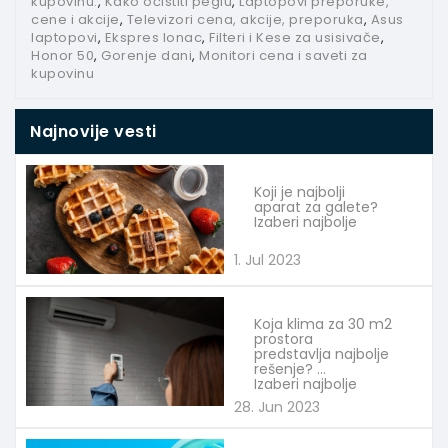
kupovinu.
,
Kako očistiti peglu
,
Laptopovi preporuke,
cene i akcije
,
Televizori cena, akcije, preporuka
,
Asus
laptopovi
,
Ekspres lonac
,
Filteri i Kese za usisivače
,
Honor 50
,
Gorenje dani
,
Monitori cena i saveti za
kupovinu
Najnovije vesti
Koji je najbolji
aparat za galete?
Izaberi najbolje
1. Jul 2023
Koja klima za 30 m2
prostora
predstavlja najbolje
rešenje?
Izaberi najbolje
28. Jun 2023