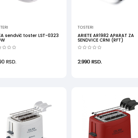
TERI
TOSTERI
EA sendvič toster LST-0323
ARIETE AR1982 APARAT ZA
0W
SENDVICE CRNI (RFT)
990
RSD.
2.990
RSD.