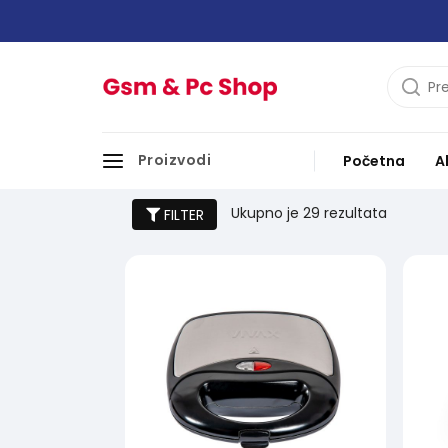
Proizvodi
Početna
A
Tosteri
Ukupno je
29 rezultata
FILTER