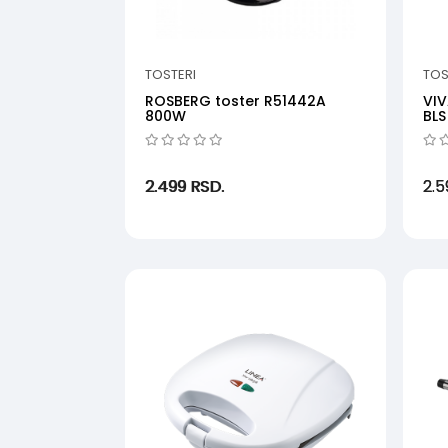
TOSTERI
TOS
ROSBERG toster R51442A
VIV
800W
BLS
2.499
RSD.
2.