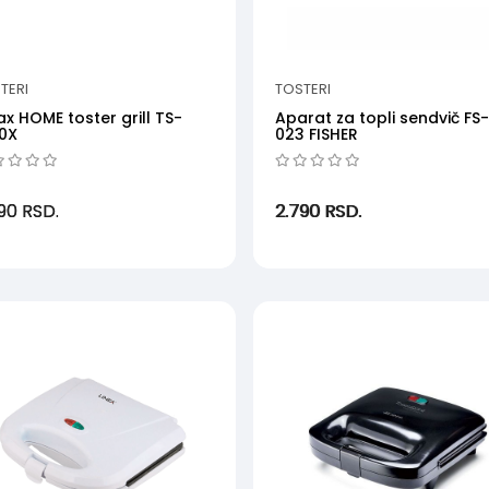
TERI
TOSTERI
ax HOME toster grill TS-
Aparat za topli sendvič FS
0X
023 FISHER
790
RSD.
2.790
RSD.