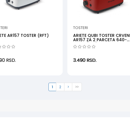
TERI
TOSTERI
ETE AR157 TOSTER (RFT)
ARIETE QUBI TOSTER CRVEN
AR157 ZA 2 PARCETA 640-
760W (RFT)
490
RSD.
3.490
RSD.
1
2
>
>>