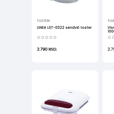
TOSTERI
TOS
LINEA LST-0322 sendvič toster
Viv
100
2.790
RSD.
2.