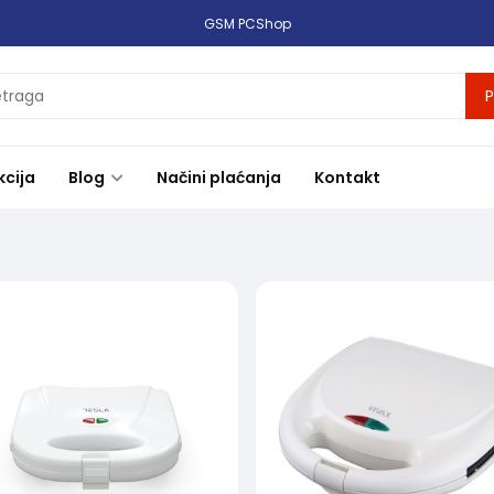
GSM PCShop
P
kcija
Blog
Načini plaćanja
Kontakt