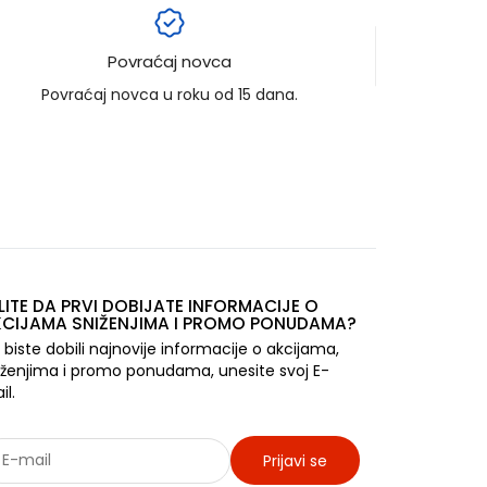
Povraćaj novca
Povraćaj novca u roku od 15 dana.
LITE DA PRVI DOBIJATE INFORMACIJE O
CIJAMA SNIŽENJIMA I PROMO PONUDAMA?
 biste dobili najnovije informacije o akcijama,
iženjima i promo ponudama, unesite svoj E-
il.
Prijavi se