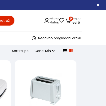
Korpa
Prijava
0
retraži
Nalog
rsd. 0
Nedavno pregledani artikli
Sortiraj po:
Cena: Min