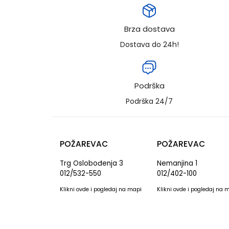
Brza dostava
Dostava do 24h!
Podrška
Podrška 24/7
POŽAREVAC
POŽAREVAC
Trg Oslobođenja 3
Nemanjina 1
012/532-550
012/402-100
Klikni
ovde
i pogledaj na mapi
Klikni
ovde
i pogledaj na 