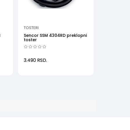
TOSTERI
I
Sencor SSM 4304RD preklopni
toster
3.490
RSD.