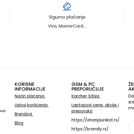
Sigurno plaćanje
Viza, MasterCard...
KORISNE
GSM & PC
ŽE
INFORMACIJE
PREPORUČUJE
AK
Da
Način plaćanja
Karcher Srbija
sn
Uslovi korišćenja
Laptopovi cene, akcije i
ma
preporuka
mapi
Brendovi
https://vinarijaunikat.rs/
Blog
https://brandly.rs/