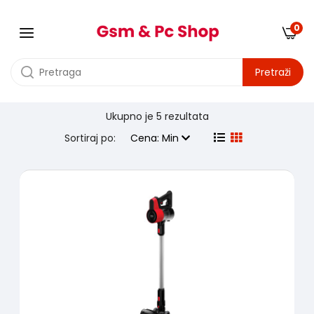
0
Pretraži
Ukupno je
5 rezultata
Proizvodjač:
beko
Sortiraj po:
Cena: Min