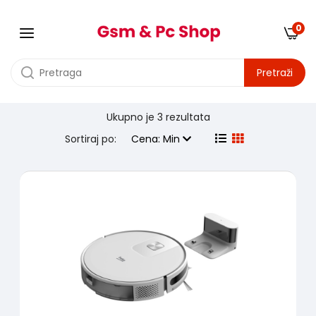
0
Pretraži
Ukupno je
3 rezultata
Proizvodjač:
beko
Sortiraj po:
Cena: Min