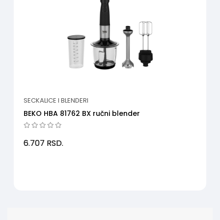
SECKALICE I BLENDERI
BEKO HBA 81762 BX ručni blender
6.707
RSD.