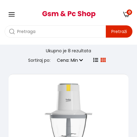
0
Pretraži
Ukupno je
8 rezultata
Proizvodjač:
beko
Sortiraj po:
Cena: Min