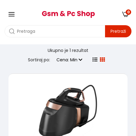
0
Pretraži
Ukupno je
1 rezultat
Proizvodjač:
beko
Sortiraj po:
Cena: Min