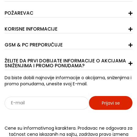
POŽAREVAC
KORISNE INFORMACIJE
GSM & PC PREPORUČUJE
ŽELITE DA PRVI DOBIJATE INFORMACIJE O AKCIJAMA
SNIŽENJIMA I PROMO PONUDAMA?
Da biste dobili najnovije informacije o akcijama, sniženjima i
promo ponudama, unesite svoj E-mail.
Prijavi se
Sarađujemo sa: Jooble - oglasi za posao
Cene su informativnog karaktera. Prodavac ne odgovara za
tačnost cena iskazanih na sajtu, zadržava pravo izmena