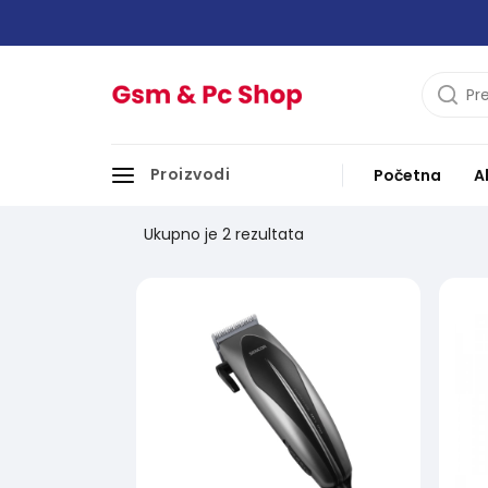
Proizvodi
Početna
A
Proizvodjač:
sencor
Ukupno je
2 rezultata