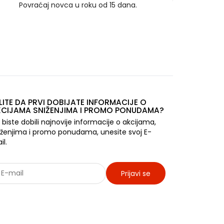
Povraćaj novca u roku od 15 dana.
LITE DA PRVI DOBIJATE INFORMACIJE O
CIJAMA SNIŽENJIMA I PROMO PONUDAMA?
 biste dobili najnovije informacije o akcijama,
iženjima i promo ponudama, unesite svoj E-
il.
Prijavi se
rađujemo sa: Jooble - oglasi za posao