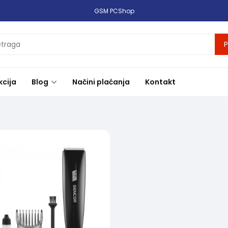
GSM PCShop
P
kcija
Blog
Načini plaćanja
Kontakt