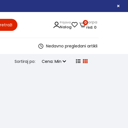
Korpa
Prijava
0
retraži
Nalog
rsd. 0
Nedavno pregledani artikli
Sortiraj po:
Cena: Min