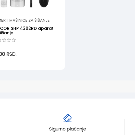
MERI I MAŠINICE ZA ŠIŠANJE
NCOR SHP 4302RD aparat
šišanje
000
RSD.
Sigurno plaćanje