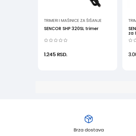
TRIMERI I MAŠINICE ZA ŠIŠANJE
TRI
SENCOR SHP 320SL trimer
SE
za 
1.245
RSD.
3.
Brza dostava