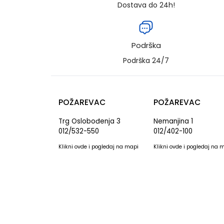
Dostava do 24h!
Podrška
Podrška 24/7
POŽAREVAC
POŽAREVAC
Trg Oslobođenja 3
Nemanjina 1
012/532-550
012/402-100
Klikni
ovde
i pogledaj na mapi
Klikni
ovde
i pogledaj na 