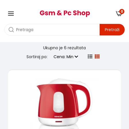
0
Pretraži
Ukupno je
6 rezultata
Proizvodjač:
sencor
Sortiraj po:
Cena: Min