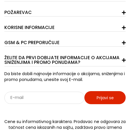
POŽAREVAC
KORISNE INFORMACIJE
GSM & PC PREPORUČUJE
ŽELITE DA PRVI DOBIJATE INFORMACIJE O AKCIJAMA
SNIŽENJIMA I PROMO PONUDAMA?
Da biste dobili najnovije informacije o akcijama, sniženjima i
promo ponudama, unesite svoj E-mail.
Prijavi se
Sarađujemo sa: Jooble - oglasi za posao
Cene su informativnog karaktera. Prodavac ne odgovara za
tačnost cena iskazanih na sajtu, zadržava pravo izmena