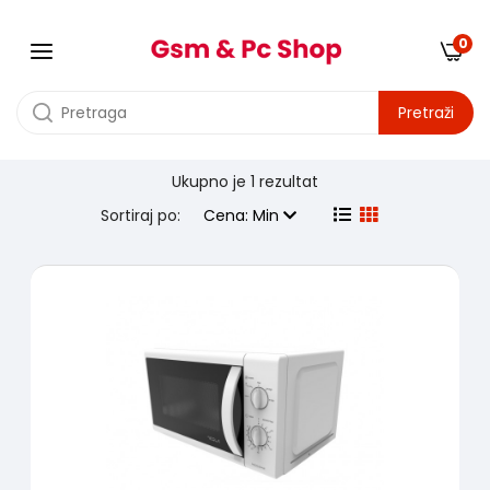
0
Pretraži
Ukupno je
1 rezultat
Proizvodjač:
tesla
Sortiraj po:
Cena: Min