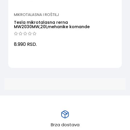
MIKROTALASNA I ROŠTILJ
Tesla mikrotalasna rerna
MW2030MW,20l,mehanike komande
8.990
RSD.
Brza dostava