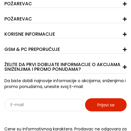
POŽAREVAC
POŽAREVAC
KORISNE INFORMACIJE
GSM & PC PREPORUČUJE
ŽELITE DA PRVI DOBIJATE INFORMACIJE O AKCIJAMA
SNIŽENJIMA I PROMO PONUDAMA?
Da biste dobili najnovije informacije o akcijama, sniženjima i
promo ponudama, unesite svoj E-mail.
Prijavi se
Sarađujemo sa: Jooble - oglasi za posao
Cene su informativnog karaktera. Prodavac ne odgovara za