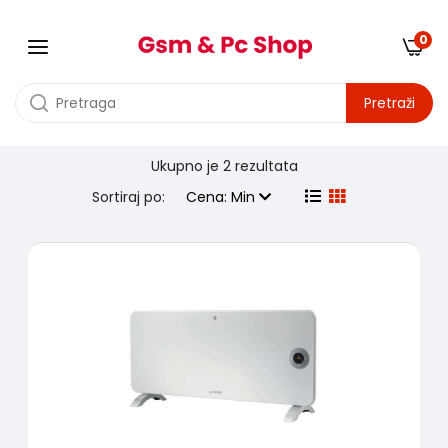
0
Pretraži
Ukupno je
2 rezultata
Proizvodjač:
gorenje
Sortiraj po:
Cena: Min