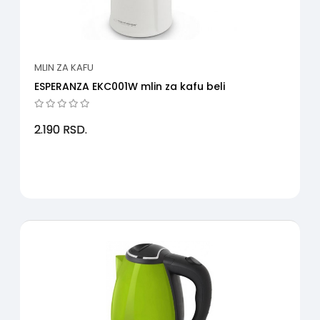
MLIN ZA KAFU
ESPERANZA EKC001W mlin za kafu beli
2.190
RSD.