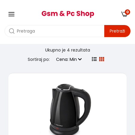
0
Pretraži
Ukupno je
4 rezultata
Proizvodjač:
esperanza
Sortiraj po:
Cena: Min