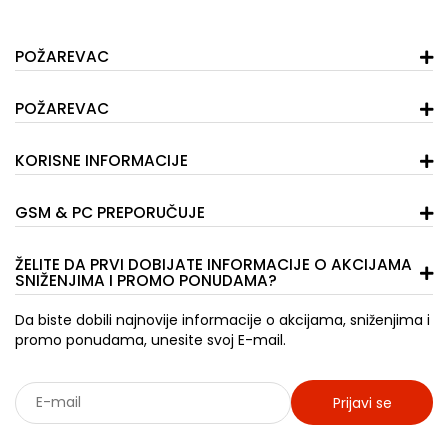
POŽAREVAC
POŽAREVAC
KORISNE INFORMACIJE
GSM & PC PREPORUČUJE
ŽELITE DA PRVI DOBIJATE INFORMACIJE O AKCIJAMA
SNIŽENJIMA I PROMO PONUDAMA?
Da biste dobili najnovije informacije o akcijama, sniženjima i
promo ponudama, unesite svoj E-mail.
Prijavi se
Sarađujemo sa: Jooble - oglasi za posao