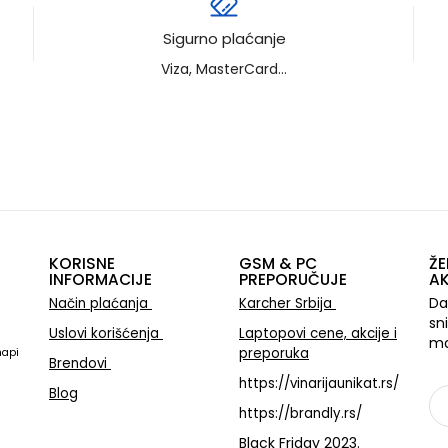
Sigurno plaćanje
Viza, MasterCard...
KORISNE
GSM & PC
ŽE
INFORMACIJE
PREPORUČUJE
AK
Da
Način plaćanja
Karcher Srbija
sn
Uslovi korišćenja
Laptopovi cene, akcije i
ma
preporuka
mapi
Brendovi
https://vinarijaunikat.rs/
Blog
https://brandly.rs/
Black Friday 2023.