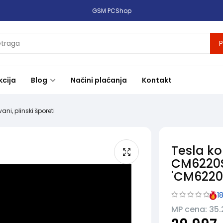
GSM PCShop
P
kcija
Blog
Načini plaćanja
Kontakt
ani, plinski šporeti
Tesla k
CM6220S
'CM6220
1
MP cena: 35