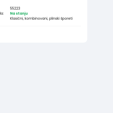
55223
da:
Na stanju
Klasični, kombinovani, plinski šporeti