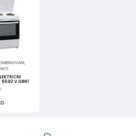
KOMBINOVANI,
ORETI
LEKTRICNI
 6040 V.GBR1
D.