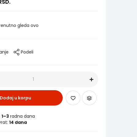
RSD.
renutno gleda ovo
tanje
Podeli
Dodaj u korpu
:
1–3
radna dana
vrat:
14 dana