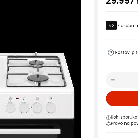
29.997
7
osoba t
Postavi pi
Rok isporuke
Pravo na po