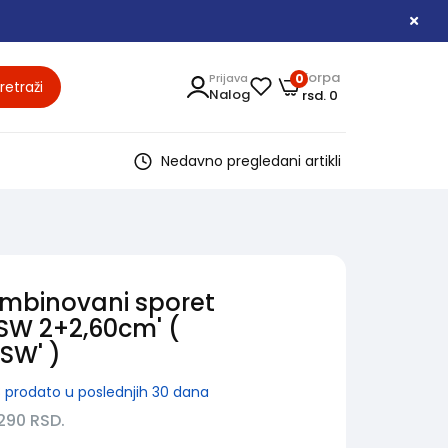
Korpa
Prijava
0
retraži
Nalog
rsd. 0
Nedavno pregledani artikli
ombinovani sporet
W 2+2,60cm' (
SW' )
8
prodato u poslednjih 30 dana
.290
RSD.