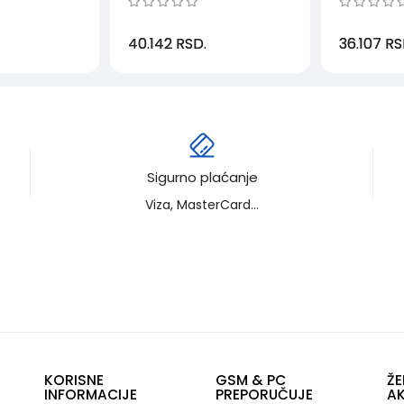
40.142
RSD.
36.107
RS
Sigurno plaćanje
Viza, MasterCard...
KORISNE
GSM & PC
ŽE
INFORMACIJE
PREPORUČUJE
AK