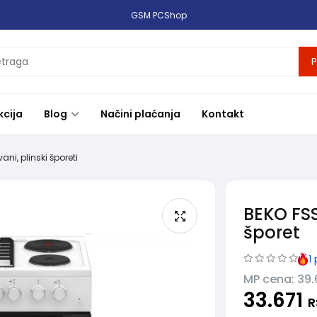
GSM PCShop
P
kcija
Blog
Načini plaćanja
Kontakt
ani, plinski šporeti
BEKO FSS
šporet
1
p
MP cena: 39.
33.671
R