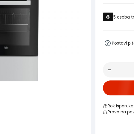
5
osoba t
Postavi pi
Rok isporuke
Pravo na po