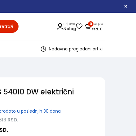
Korpa
Prijava
0
retraži
Nalog
rsd. 0
Nedavno pregledani artikli
 54010 DW električni
rodato u poslednjih 30 dana
613
RSD.
SD.