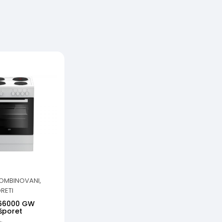
KOMBINOVANI,
ORETI
 66000 GW
 šporet