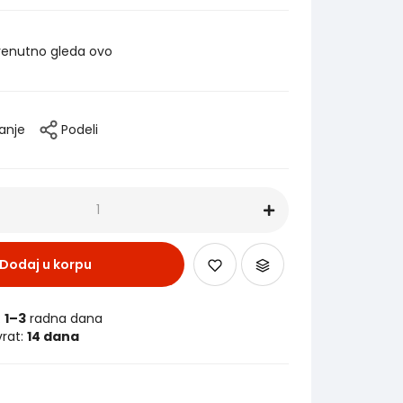
renutno gleda ovo
tanje
Podeli
Dodaj u korpu
:
1–3
radna dana
vrat:
14 dana