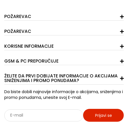
POŽAREVAC
POŽAREVAC
KORISNE INFORMACIJE
GSM & PC PREPORUČUJE
ŽELITE DA PRVI DOBIJATE INFORMACIJE O AKCIJAMA
SNIŽENJIMA I PROMO PONUDAMA?
Da biste dobili najnovije informacije o akcijama, sniženjima i
promo ponudama, unesite svoj E-mail.
Prijavi se
Sarađujemo sa: Jooble - oglasi za posao