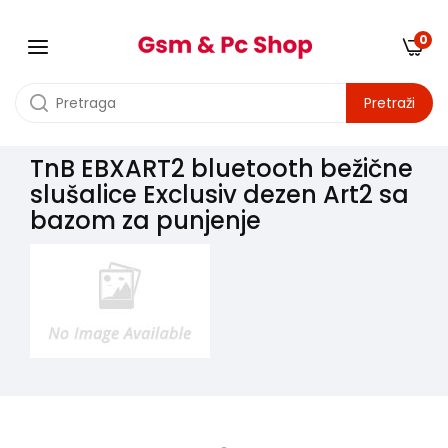
0
Pretraži
TnB EBXART2 bluetooth bežične
slušalice Exclusiv dezen Art2 sa
bazom za punjenje