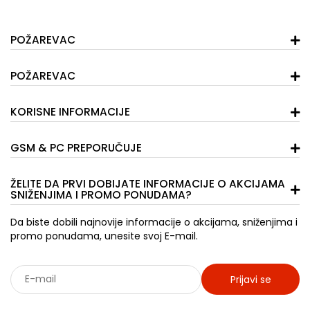
POŽAREVAC
POŽAREVAC
KORISNE INFORMACIJE
GSM & PC PREPORUČUJE
ŽELITE DA PRVI DOBIJATE INFORMACIJE O AKCIJAMA
SNIŽENJIMA I PROMO PONUDAMA?
Da biste dobili najnovije informacije o akcijama, sniženjima i
promo ponudama, unesite svoj E-mail.
Prijavi se
Sarađujemo sa: Jooble - oglasi za posao