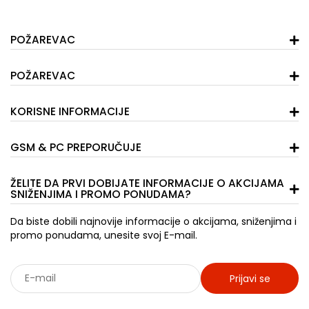
POŽAREVAC
POŽAREVAC
KORISNE INFORMACIJE
GSM & PC PREPORUČUJE
ŽELITE DA PRVI DOBIJATE INFORMACIJE O AKCIJAMA
SNIŽENJIMA I PROMO PONUDAMA?
Da biste dobili najnovije informacije o akcijama, sniženjima i
promo ponudama, unesite svoj E-mail.
Prijavi se
Sarađujemo sa: Jooble - oglasi za posao