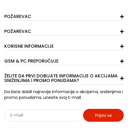
POŽAREVAC
POŽAREVAC
KORISNE INFORMACIJE
GSM & PC PREPORUČUJE
ŽELITE DA PRVI DOBIJATE INFORMACIJE O AKCIJAMA
SNIŽENJIMA I PROMO PONUDAMA?
Da biste dobili najnovije informacije o akcijama, sniženjima i
promo ponudama, unesite svoj E-mail.
Prijavi se
Sarađujemo sa: Jooble - oglasi za posao