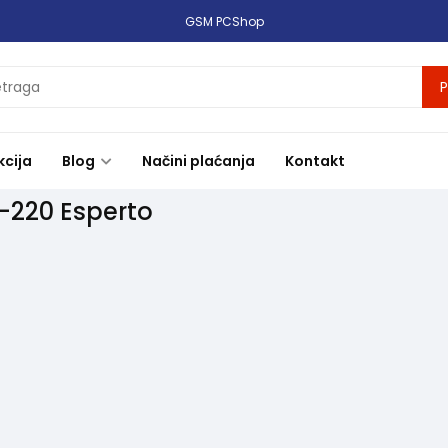
GSM PCShop
P
kcija
Blog
Načini plaćanja
Kontakt
-220 Esperto