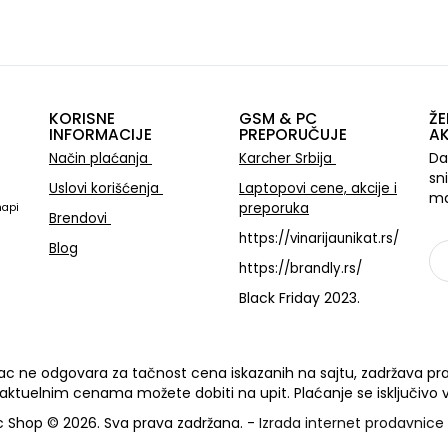
KORISNE
GSM & PC
ŽE
INFORMACIJE
PREPORUČUJE
AK
Da
Način plaćanja
Karcher Srbija
sn
Uslovi korišćenja
Laptopovi cene, akcije i
ma
preporuka
mapi
Brendovi
https://vinarijaunikat.rs/
Blog
https://brandly.rs/
Black Friday 2023.
Sa
c ne odgovara za tačnost cena iskazanih na sajtu, zadržava pra
 aktuelnim cenama možete dobiti na upit. Plaćanje se isključivo v
 Shop © 2026. Sva prava zadržana. -
Izrada internet prodavnice