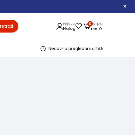
Korpa
Prijava
0
retraži
Nalog
rsd. 0
Nedavno pregledani artikli