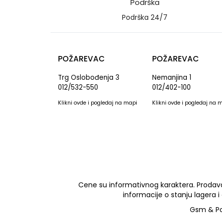
Podrška
Podrška 24/7
POŽAREVAC
POŽAREVAC
Trg Oslobođenja 3
Nemanjina 1
012/532-550
012/402-100
Klikni
ovde
i pogledaj na mapi
Klikni
ovde
i pogledaj na 
Cene su informativnog karaktera. Prodava
informacije o stanju lagera i
Gsm & Pc