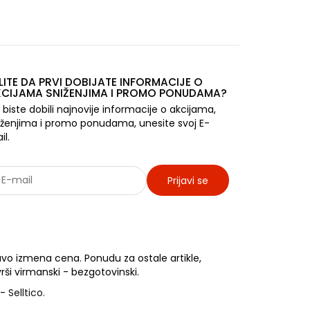
LITE DA PRVI DOBIJATE INFORMACIJE O
CIJAMA SNIŽENJIMA I PROMO PONUDAMA?
 biste dobili najnovije informacije o akcijama,
iženjima i promo ponudama, unesite svoj E-
il.
Prijavi se
rađujemo sa: Jooble - oglasi za posao
vo izmena cena. Ponudu za ostale artikle,
rši virmanski - bezgotovinski.
-
Selltico.