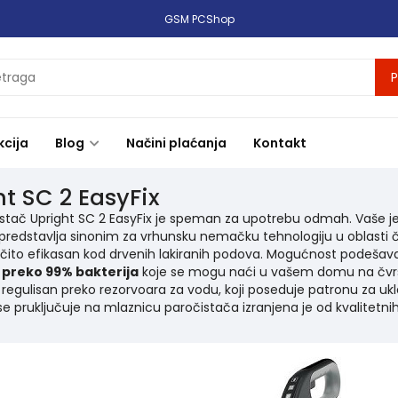
GSM PCShop
P
kcija
Blog
Načini plaćanja
Kontakt
ht SC 2 EasyFix
stač Upright SC 2 EasyFix je speman za upotrebu odmah. Vaše je
redstavlja sinonim za vrhunsku nemačku tehnologiju u oblasti č
očito efikasan kod drvenih lakiranih podova. Mogućnost podešav
 preko 99% bakterija
koje se mogu naći u vašem domu na čvr
 regulisan preko rezorvoara za vodu, koji poseduje patronu za uk
se pruključuje na mlaznicu paročistača izranjena je od kvalitetn