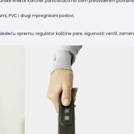
unske efekte Karcher paročistača na svim predviđenim površina
eumi, PVC i drugi mpregnisani podovi,
edeću opremu: regulator količine pare, sigurnosti ventil, zamenlj