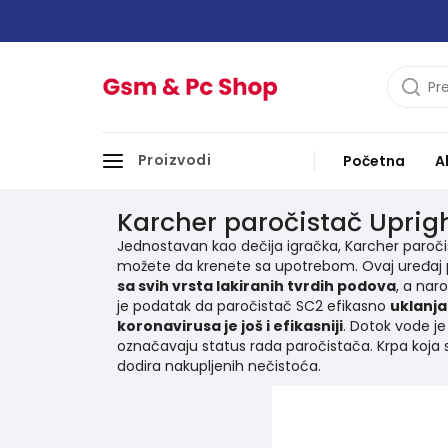
Proizvodi
Početna
A
Karcher paročistač Uprig
Jednostavan kao dečija igračka, Karcher paroči
možete da krenete sa upotrebom. Ovaj uređaj p
sa svih vrsta lakiranih tvrdih podova
, a nar
je podatak da paročistač SC2 efikasno
uklanja
koronavirusa je još i efikasniji
. Dotok vode je
označavaju status rada paročistača. Krpa koja 
dodira nakupljenih nečistoća.