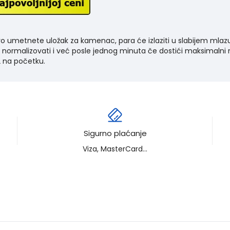
 umetnete uložak za kamenac, para će izlaziti u slabijem mlazu 
normalizovati i već posle jednog minuta če dostići maksimalni 
 na početku.
Sigurno plaćanje
Viza, MasterCard...