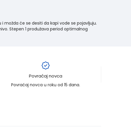
i možda će se desiti da kapi vode se pojavljuju.
nivo. Stepen 1 produžava period optimalnog
Povraćaj novca
Povraćaj novca u roku od 15 dana.