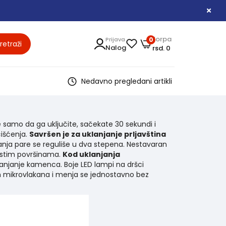
Korpa
Prijava
0
retraži
Nalog
rsd. 0
Nedavno pregledani artikli
 samo da ga uključite, sačekate 30 sekundi i
išćenja.
Savršen je za uklanjanje prljavština
anja pare se reguliše u dva stepena. Nestavaran
stim površinama.
Kod uklanjanja
lanjanje kamenca. Boje LED lampi na dršci
ih mikrovlakana i menja se jednostavno bez