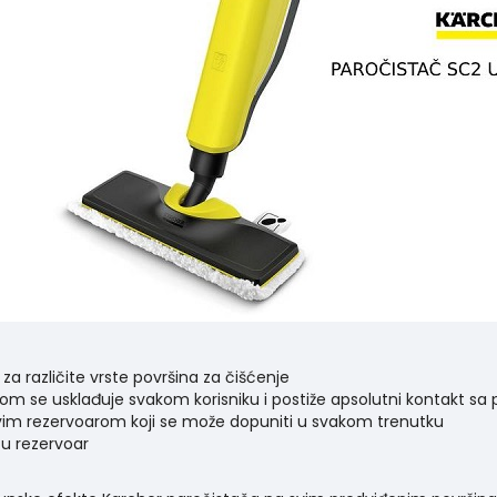
a različite vrste površina za čišćenje
om se usklađuje svakom korisniku i postiže apsolutni kontakt sa p
vim rezervoarom koji se može dopuniti u svakom trenutku
 u rezervoar