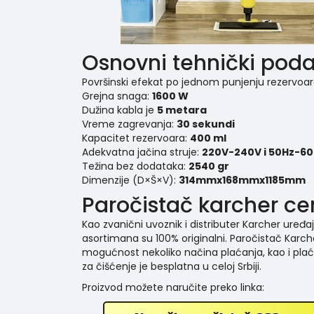
Osnovni tehnički pod
Površinski efekat po jednom punjenju rezervoa
Grejna snaga:
1600 W
Dužina kabla je
5 metara
Vreme zagrevanja:
30 sekundi
Kapacitet rezervoara:
400 ml
Adekvatna jačina struje:
220V-240V i 50Hz-6
Težina bez dodataka:
2540 gr
Dimenzije (D×Š×V):
314mmx168mmx1185mm
Paročistač karcher cen
Kao zvanični uvoznik i distributer Karcher uređ
asortimana su 100% originalni. Paročistač Karch
mogućnost nekoliko načina plaćanja, kao i plać
za čišćenje je besplatna u celoj Srbiji.
Proizvod možete naručite preko linka: