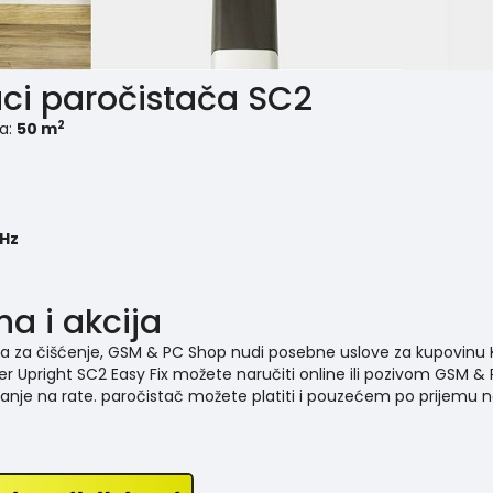
aci paročistača SC2
2
ra:
50 m
0Hz
a i akcija
aja za čišćenje, GSM & PC Shop nudi posebne uslove za kupovinu K
er Upright SC2 Easy Fix možete naručiti online ili pozivom GSM &
anje na rate. paročistač možete platiti i pouzećem po prijemu n