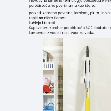
Inovativna lamelna tehnologija obezbeđuje vrh
paročistača na površinama kao što su:
parketi, kamene površine, laminati, pluta, linol
tepisi sa nižim florom,
kuhinje i toaleti
Kupovinom Karcher paročistača SC2 dobijate i sl
kamenca iz vode, i rezervoar za vodu.