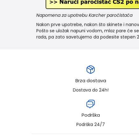
Napomena za upotrebu Karcher paročistača
Nakon prve upotrebe, nakon što skinete i nanovo
Pošto se uložak napuni vodom, mlaz pare će se 
rada, pa zato savetujemo da podesite stepen 2
Brza dostava
Dostava do 24h!
Podrška
Podrška 24/7