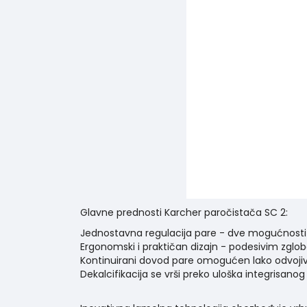
Glavne prednosti Karcher paročistača SC 2:
Jednostavna regulacija pare - dve mogućnosti z
Ergonomski i praktičan dizajn - podesivim zglob
Kontinuirani dovod pare omogućen lako odvoji
Dekalcifikacija se vrši preko uloška integrisanog