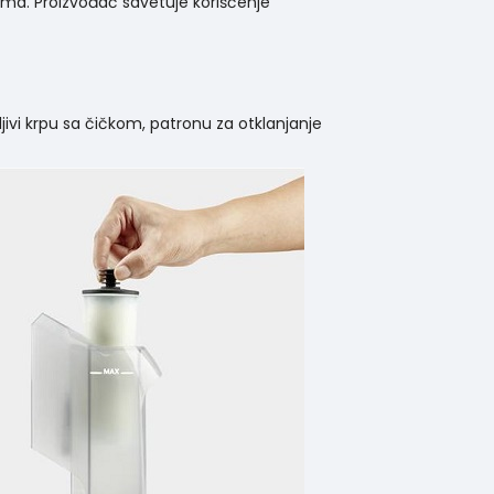
ma. Proizvođač savetuje korišćenje
ivi krpu sa čičkom, patronu za otklanjanje