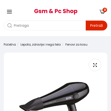
0
Pretraži
Početna
Lepota, zdravlje i nega tela
Fenovi za kosu