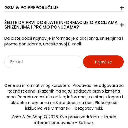
GSM & PC PREPORUČUJE
ŽELITE DA PRVI DOBIJATE INFORMACIJE O AKCIJAMA
SNIŽENJIMA I PROMO PONUDAMA?
Da biste dobili najnovije informacije o akcijama, sniženjima i
promo ponudama, unesite svoj E-mail.
Prijavi se
Sarađujemo sa: Jooble - oglasi za posao
Cene su informativnog karaktera. Prodavac ne odgovara za
tačnost cena iskazanih na sajtu, zadržava pravo izmena
cena. Ponudu za ostale artikle, informacije o stanju lagera i
aktuelnim cenama možete dobiti na upit. Plaćanje se
isključivo vrši virmanski - bezgotovinski.
Gsm & Pc Shop © 2026. Sva prava zadržana. -
Izrada
internet prodavnice
-
Selltico.