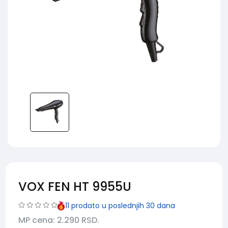
VOX FEN HT 9955U
11
prodato u poslednjih 30 dana
MP cena: 2.290
RSD.