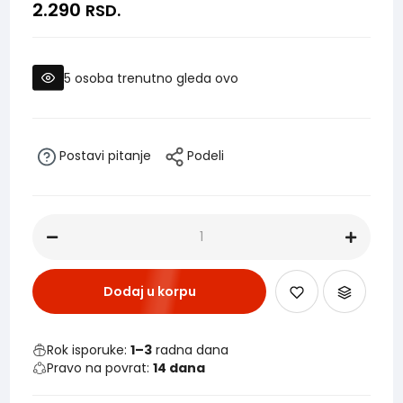
2.290
RSD.
5
osoba trenutno gleda ovo
Postavi pitanje
Podeli
Dodaj u korpu
Rok isporuke:
1–3
radna dana
Pravo na povrat:
14 dana