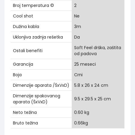
Broj temperatura ©
2
Cool shot
Ne
Dužina kabla
3m
Uklonjiva zadnja rešetka
Da
Soft Feel drška, zaštita
Ostali benefiti
od padova
Garancija
25 meseci
Boja
Crni
Dimenzije aparata /ŠxVxD)
5.8 x 26 x 24 cm
Dimenzije spakovanog
9.5 x 29.5 x 25 cm
aparata (ŠxVxD)
Neto težina
0.60 kg
Bruto težina
0.66kg