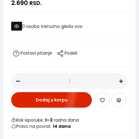
2.690
RSD.
0
osoba trenutno gleda ovo
Postavi pitanje
Podeli
Dodaj u korpu
Rok isporuke:
1–3
radna dana
Pravo na povrat:
14 dana