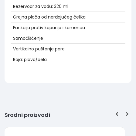
Rezervoar za vodu: 320 ml
Grejna ploča od nerđajućeg čelika
Funkcija protiv kapanja i kamenca
Samočišćenje
Vertikalno puštanje pare
Boja: plava/bela
Srodni proizvodi