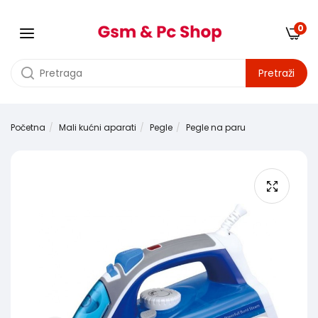
0
Pretraži
Početna
Mali kućni aparati
Pegle
Pegle na paru