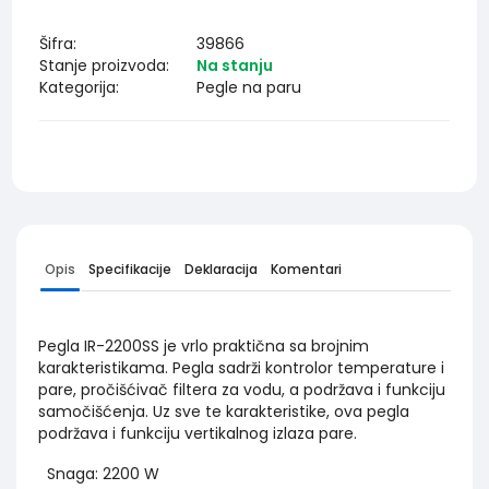
Šifra:
39866
Stanje proizvoda:
Na stanju
Kategorija:
Pegle na paru
Opis
Specifikacije
Deklaracija
Komentari
Pegla IR-2200SS je vrlo praktična sa brojnim
karakteristikama. Pegla sadrži kontrolor temperature i
pare, pročišćivač filtera za vodu, a podržava i funkciju
samočišćenja. Uz sve te karakteristike, ova pegla
podržava i funkciju vertikalnog izlaza pare.
Snaga: 2200 W