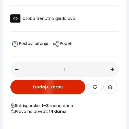
1
osoba trenutno gleda ovo
Postavi pitanje
Podeli
Dodaj u korpu
Rok isporuke:
1–3
radna dana
Pravo na povrat:
14 dana