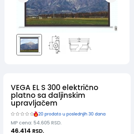
VEGA EL S 300 električno
platno sa daljinskim
upravljačem
20
prodato u poslednjih 30 dana
MP cena: 54.605
RSD.
46.414
RSD.