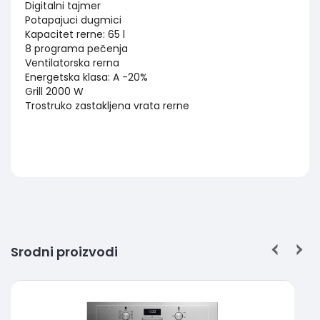
Digitalni tajmer
Potapajuci dugmici
Kapacitet rerne: 65 l
8 programa pečenja
Ventilatorska rerna
Energetska klasa: A -20%
Grill 2000 W
Trostruko zastakljena vrata rerne
Srodni proizvodi