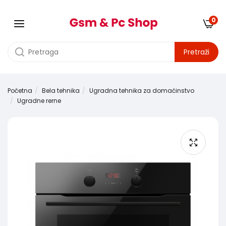
0
Pretraži
Početna
Bela tehnika
Ugradna tehnika za domaćinstvo
Ugradne rerne