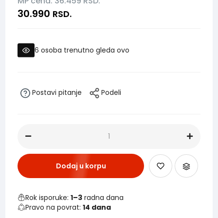
MP cena: 36.459
RSD.
30.990
RSD.
6
osoba trenutno gleda ovo
Postavi pitanje
Podeli
Dodaj u korpu
Rok isporuke:
1–3
radna dana
Pravo na povrat:
14 dana