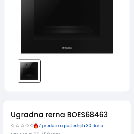
Ugradna rerna BOES68463
7
prodato u poslednjih 30 dana