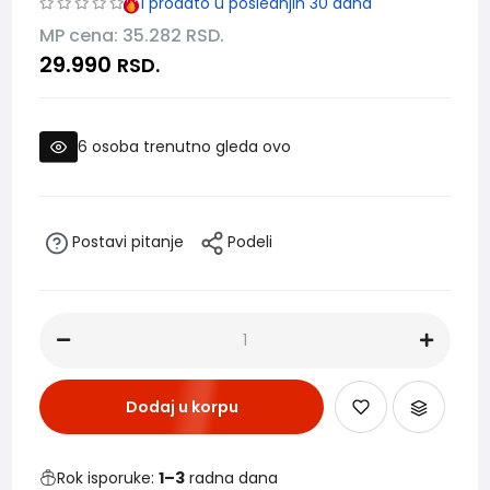
1
prodato u poslednjih 30 dana
MP cena: 35.282
RSD.
29.990
RSD.
6
osoba trenutno gleda ovo
Postavi pitanje
Podeli
Dodaj u korpu
Rok isporuke:
1–3
radna dana