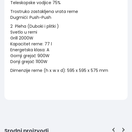
Teleskopske vodjice 75%
Trostruko zastakljena vrata rerne
Dugmići: Push-Push
2 Pleha (Duboki i plitki )
Svetlo u rerni
Grill 2000W
Kapacitet rerne: 77 l
Energetska klasa: A
Gornji grejač 900W
Donji grejač 1100W
Dimenzije rerne (h x w x d): 595 x 595 x 575 mm
Srodni proizvodi