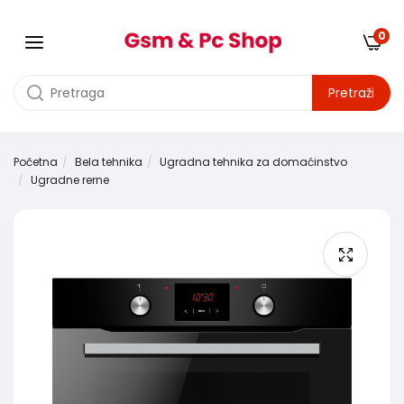
0
Pretraži
Početna
Bela tehnika
Ugradna tehnika za domaćinstvo
Ugradne rerne