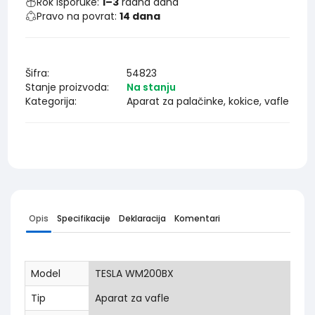
Rok isporuke:
1–3
radna dana
Pravo na povrat:
14 dana
Šifra:
54823
Stanje proizvoda:
Na stanju
Kategorija:
Aparat za palačinke, kokice, vafle
Opis
Specifikacije
Deklaracija
Komentari
Model
TESLA WM200BX
Tip
Aparat za vafle