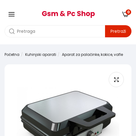
0
Pretraži
Početna
Kuhinjski aparati
Aparat za palačinke, kokice, vafle