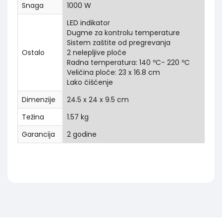
Snaga
1000 W
LED indikator
Dugme za kontrolu temperature
Sistem zaštite od pregrevanja
Ostalo
2 nelepljive ploče
Radna temperatura: 140 ºC- 220 ºC
Veličina ploče: 23 x 16.8 cm
Lako čišćenje
Dimenzije
24.5 x 24 x 9.5 cm
Težina
1.57 kg
Garancija
2 godine