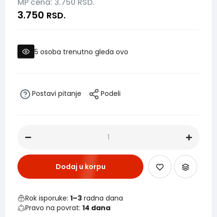
MP cena: 3.750
RSD.
3.750
RSD.
5
osoba trenutno gleda ovo
Postavi pitanje
Podeli
Dodaj u korpu
Rok isporuke:
1–3
radna dana
Pravo na povrat:
14 dana