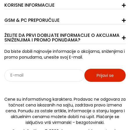
KORISNE INFORMACIJE
GSM & PC PREPORUČUJE
ŽELITE DA PRVI DOBIJATE INFORMACIJE O AKCIJAMA
SNIŽENJIMA I PROMO PONUDAMA?
Da biste dobili najnovije informacije o akcijama, sniženjima i
promo ponudama, unesite svoj E-mail.
Prijavi se
Sarađujemo sa: Jooble - oglasi za posao
Cene su informativnog karaktera. Prodavac ne odgovara za
tačnost cena iskazanih na sajtu, zadržava pravo izmena
cena. Ponudu za ostale artikle, informacije o stanju lagera i
aktuelnim cenama možete dobiti na upit. Plaćanje se
isključivo vrši virmanski - bezgotovinski.