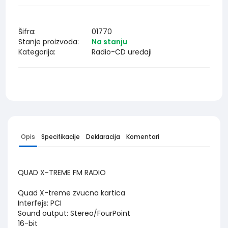
Šifra:
01770
Stanje proizvoda:
Na stanju
Kategorija:
Radio-CD uređaji
Opis
Specifikacije
Deklaracija
Komentari
QUAD X-TREME FM RADIO
Quad X-treme zvucna kartica
Interfejs: PCI
Sound output: Stereo/FourPoint
16-bit