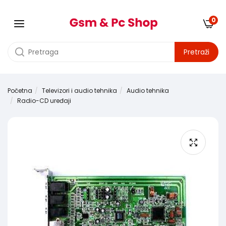
0
Pretraži
Početna
Televizori i audio tehnika
Audio tehnika
Radio-CD uređaji