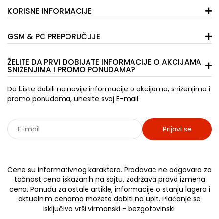
KORISNE INFORMACIJE
GSM & PC PREPORUČUJE
ŽELITE DA PRVI DOBIJATE INFORMACIJE O AKCIJAMA
SNIŽENJIMA I PROMO PONUDAMA?
Da biste dobili najnovije informacije o akcijama, sniženjima i
promo ponudama, unesite svoj E-mail.
Prijavi se
Sarađujemo sa: Jooble - oglasi za posao
Cene su informativnog karaktera. Prodavac ne odgovara za
tačnost cena iskazanih na sajtu, zadržava pravo izmena
cena. Ponudu za ostale artikle, informacije o stanju lagera i
aktuelnim cenama možete dobiti na upit. Plaćanje se
isključivo vrši virmanski - bezgotovinski.