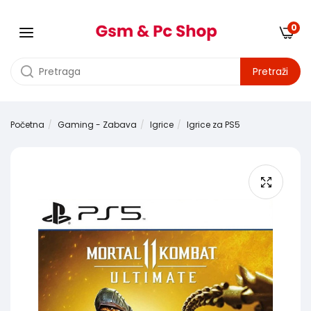
0
Pretraži
Početna
Gaming - Zabava
Igrice
Igrice za PS5