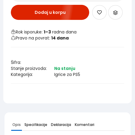
Dodaj u korpu
Rok isporuke:
1–3
radna dana
Pravo na povrat:
14 dana
Šifra:
Stanje proizvoda:
Na stanju
Kategorija:
Igrice za PS5
Opis
Specifikacije
Deklaracija
Komentari