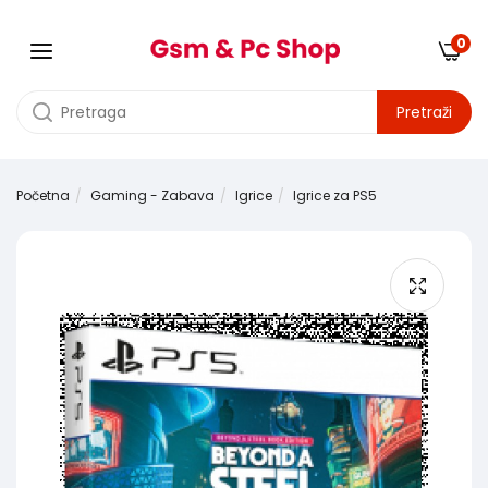
0
Pretraži
Početna
Gaming - Zabava
Igrice
Igrice za PS5