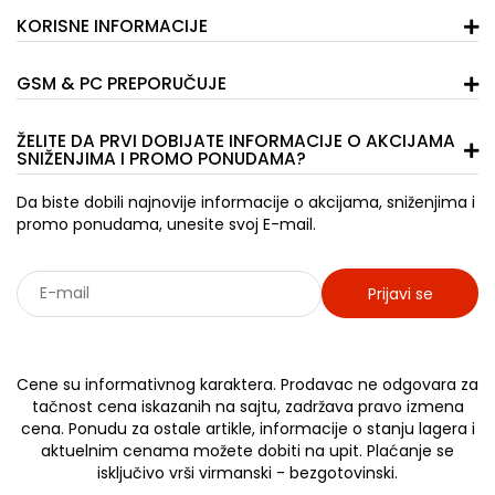
KORISNE INFORMACIJE
GSM & PC PREPORUČUJE
ŽELITE DA PRVI DOBIJATE INFORMACIJE O AKCIJAMA
SNIŽENJIMA I PROMO PONUDAMA?
Da biste dobili najnovije informacije o akcijama, sniženjima i
promo ponudama, unesite svoj E-mail.
Prijavi se
Sarađujemo sa: Jooble - oglasi za posao
Cene su informativnog karaktera. Prodavac ne odgovara za
tačnost cena iskazanih na sajtu, zadržava pravo izmena
cena. Ponudu za ostale artikle, informacije o stanju lagera i
aktuelnim cenama možete dobiti na upit. Plaćanje se
isključivo vrši virmanski - bezgotovinski.