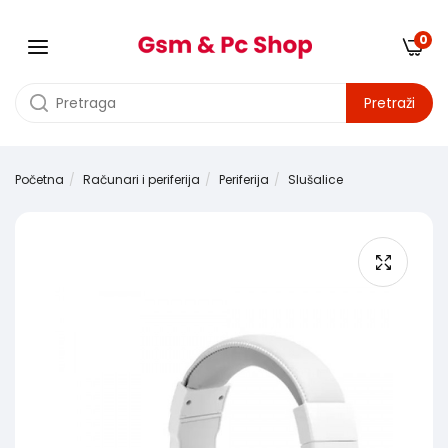
0
Pretraži
Početna
Računari i periferija
Periferija
Slušalice