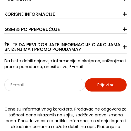
KORISNE INFORMACIJE
GSM & PC PREPORUČUJE
ŽELITE DA PRVI DOBIJATE INFORMACIJE O AKCIJAMA
SNIŽENJIMA I PROMO PONUDAMA?
Da biste dobili najnovije informacije o akcijama, sniženjima i
promo ponudama, unesite svoj E-mail.
Prijavi se
Sarađujemo sa: Jooble - oglasi za posao
Cene su informativnog karaktera. Prodavac ne odgovara za
tačnost cena iskazanih na sajtu, zadržava pravo izmena
cena. Ponudu za ostale artikle, informacije o stanju lagera i
aktuelnim cenama možete dobiti na upit. Plaćanje se