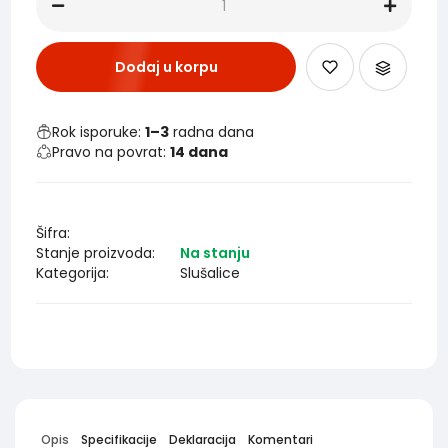
Dodaj u korpu
Rok isporuke:
1–3
radna dana
Pravo na povrat:
14 dana
Šifra:
Stanje proizvoda:
Na stanju
Kategorija:
Slušalice
Opis
Specifikacije
Deklaracija
Komentari