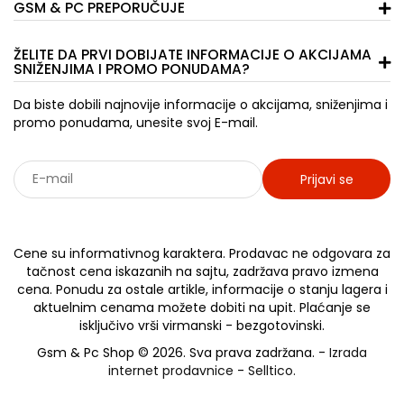
GSM & PC PREPORUČUJE
ŽELITE DA PRVI DOBIJATE INFORMACIJE O AKCIJAMA
SNIŽENJIMA I PROMO PONUDAMA?
Da biste dobili najnovije informacije o akcijama, sniženjima i
promo ponudama, unesite svoj E-mail.
Prijavi se
Sarađujemo sa: Jooble - oglasi za posao
Cene su informativnog karaktera. Prodavac ne odgovara za
tačnost cena iskazanih na sajtu, zadržava pravo izmena
cena. Ponudu za ostale artikle, informacije o stanju lagera i
aktuelnim cenama možete dobiti na upit. Plaćanje se
isključivo vrši virmanski - bezgotovinski.
Gsm & Pc Shop © 2026. Sva prava zadržana. -
Izrada
internet prodavnice
-
Selltico.