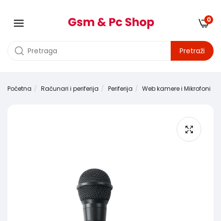
0
Pretraži
Početna
Računari i periferija
Periferija
Web kamere i Mikrofoni