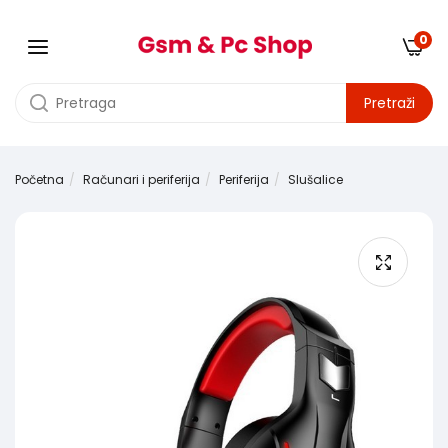
0
Pretraži
Početna
Računari i periferija
Periferija
Slušalice