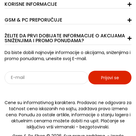
KORISNE INFORMACIJE
GSM & PC PREPORUČUJE
ŽELITE DA PRVI DOBIJATE INFORMACIJE O AKCIJAMA
SNIŽENJIMA I PROMO PONUDAMA?
Da biste dobili najnovije informacije o akcijama, sniženjima i
promo ponudama, unesite svoj E-mail.
Prijavi se
Sarađujemo sa: Jooble - oglasi za posao
Cene su informativnog karaktera. Prodavac ne odgovara za
tačnost cena iskazanih na sajtu, zadržava pravo izmena
cena. Ponudu za ostale artikle, informacije o stanju lagera i
aktuelnim cenama možete dobiti na upit. Plaćanje se
isključivo vrši virmanski - bezgotovinski.