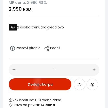
MP cena: 2.990
RSD.
2.990
RSD.
2
osoba trenutno gleda ovo
Postavi pitanje
Podeli
Dodaj u korpu
Rok isporuke:
1–3
radna dana
Pravo na povrat:
14 dana