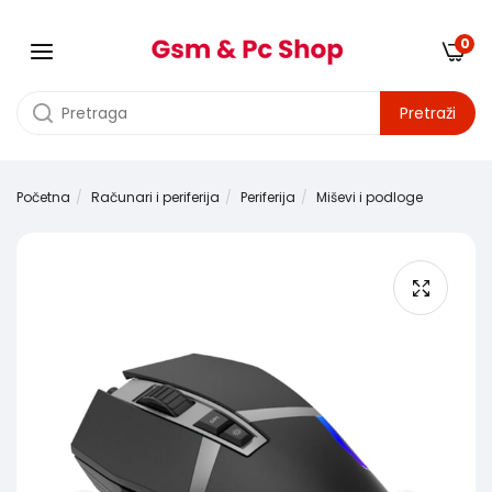
0
Pretraži
Početna
Računari i periferija
Periferija
Miševi i podloge