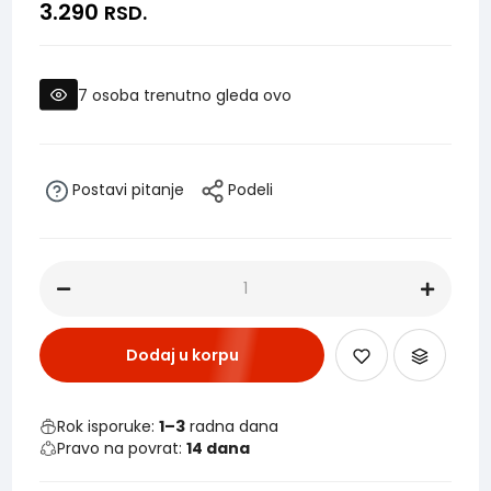
3.290
RSD.
7
osoba trenutno gleda ovo
Postavi pitanje
Podeli
Dodaj u korpu
Rok isporuke:
1–3
radna dana
Pravo na povrat:
14 dana