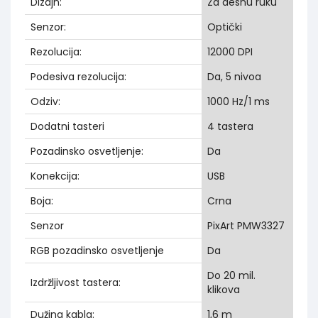
Dizajn:
Za desnu ruku
Senzor:
Optički
Rezolucija:
12000 DPI
Podesiva rezolucija:
Da, 5 nivoa
Odziv:
1000 Hz/1 ms
Dodatni tasteri
4 tastera
Pozadinsko osvetljenje:
Da
Konekcija:
USB
Boja:
Crna
Senzor
PixArt PMW3327
RGB pozadinsko osvetljenje
Da
Do 20 mil.
Izdržljivost tastera:
klikova
Dužina kabla:
1,6 m