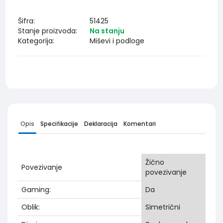
Šifra:
51425
Stanje proizvoda:
Na stanju
Kategorija:
Miševi i podloge
Opis
Specifikacije
Deklaracija
Komentari
Žično
Povezivanje
povezivanje
Gaming:
Da
Oblik:
Simetrični