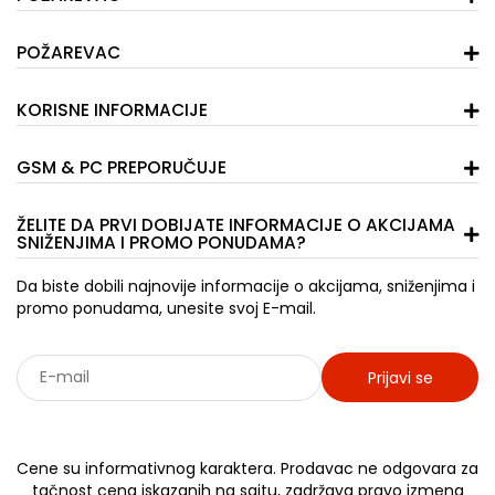
POŽAREVAC
KORISNE INFORMACIJE
GSM & PC PREPORUČUJE
ŽELITE DA PRVI DOBIJATE INFORMACIJE O AKCIJAMA
SNIŽENJIMA I PROMO PONUDAMA?
Da biste dobili najnovije informacije o akcijama, sniženjima i
promo ponudama, unesite svoj E-mail.
Prijavi se
Sarađujemo sa: Jooble - oglasi za posao
Cene su informativnog karaktera. Prodavac ne odgovara za
tačnost cena iskazanih na sajtu, zadržava pravo izmena