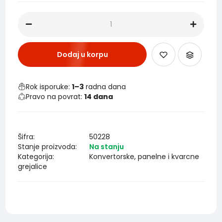
Dodaj u korpu
Rok isporuke:
1–3
radna dana
Pravo na povrat:
14 dana
Šifra:
50228
Stanje proizvoda:
Na stanju
Kategorija:
Konvertorske, panelne i kvarcne
grejalice