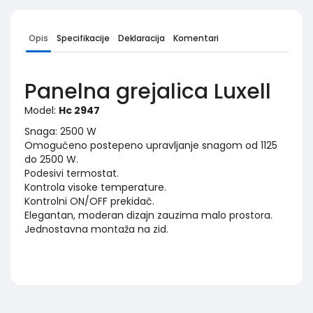
Opis
Specifikacije
Deklaracija
Komentari
Panelna grejalica Luxell
Model:
Hc 2947
Snaga: 2500 W
Omogućeno postepeno upravljanje snagom od 1125
do 2500 W.
Podesivi termostat.
Kontrola visoke temperature.
Kontrolni ON/OFF prekidač.
Elegantan, moderan dizajn zauzima malo prostora.
Jednostavna montaža na zid.