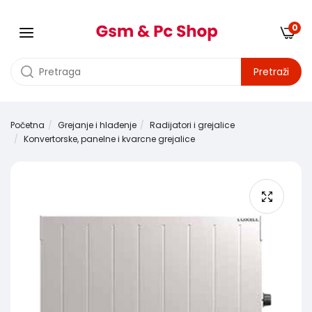
0
Pretraži
Početna
Grejanje i hlađenje
Radijatori i grejalice
Konvertorske, panelne i kvarcne grejalice