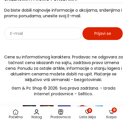
Da biste dobili najnovije informacije o akcijama, sniženjima i
promo ponudama, unesite svoj E-mail.
Prijavi se
Sarađujemo sa: Jooble - oglasi za posao
Cene su informativnog karaktera. Prodavac ne odgovara za
tačnost cena iskazanih na sajtu, zadržava pravo izmena
cena. Ponudu za ostale artikle, informacije o stanju lagera i
aktuelnim cenama možete dobiti na upit. Plaćanje se
isključivo vrši virmanski - bezgotovinski.
Gsm & Pc Shop © 2026. Sva prava zadržana. -
Izrada
internet prodavnice
-
Selltico.
0
0
Početna
Nalog
Prodavnica
Lista želja
Korpa