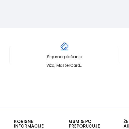
Sigurno plaćanje
Viza, MasterCard...
KORISNE
GSM & PC
ŽE
INFORMACIJE
PREPORUČUJE
AK