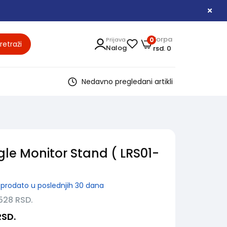
Korpa
Prijava
0
retraži
Nalog
rsd. 0
Nedavno pregledani artikli
gle Monitor Stand ( LRS01-
prodato u poslednjih 30 dana
.528
RSD.
RSD.