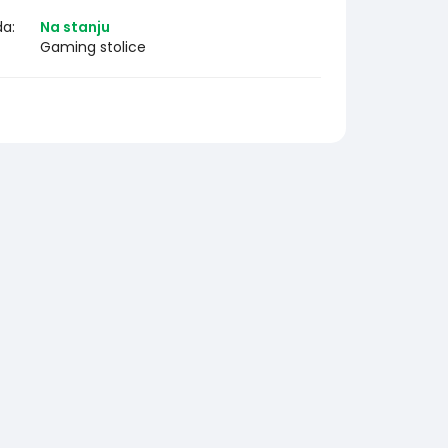
da:
Na stanju
Gaming stolice