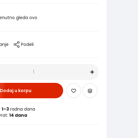
enutno gleda ovo
tanje
Podeli
Dodaj u korpu
:
1–3
radna dana
vrat:
14 dana