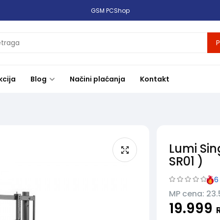
GSM PCShop
P
kcija
Blog
Načini plaćanja
Kontakt
Lumi Sin
SR01 )
6
MP cena: 23
19.999