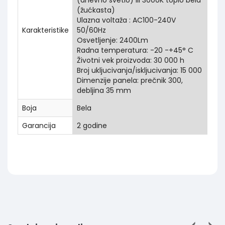
(dnevno svetlo) ili 3000K toplo bela
(žućkasta)
Ulazna voltaža : AC100-240V
Karakteristike
50/60Hz
Osvetljenje: 2400Lm
Radna temperatura: -20 -+45° C
Životni vek proizvoda: 30 000 h
Broj ukljucivanja/iskljucivanja: 15 000
Dimenzije panela: prečnik 300,
debljina 35 mm
Boja
Bela
Garancija
2 godine