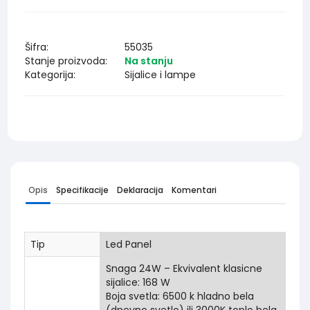
Šifra:
55035
Stanje proizvoda:
Na stanju
Kategorija:
Sijalice i lampe
Opis
Specifikacije
Deklaracija
Komentari
Tip
Led Panel
Snaga 24W – Ekvivalent klasicne
sijalice: 168 W
Boja svetla: 6500 k hladno bela