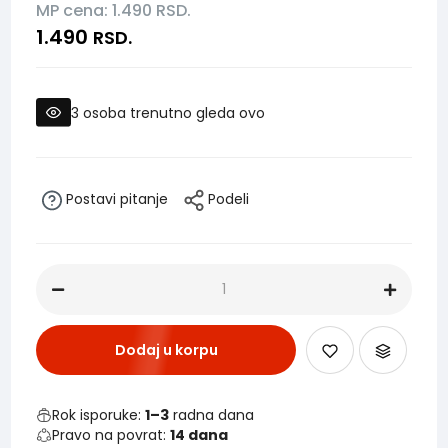
MP cena: 1.490
RSD.
1.490
RSD.
3
osoba trenutno gleda ovo
Postavi pitanje
Podeli
Dodaj u korpu
Rok isporuke:
1–3
radna dana
Pravo na povrat:
14 dana