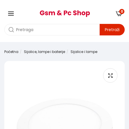
0
Pretraži
Početna
Sijalice, lampe i baterije
Sijalice i lampe